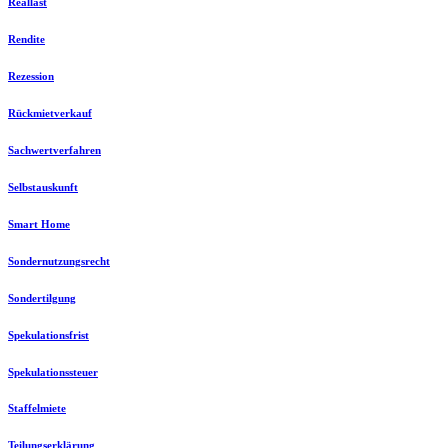
Reallast
Rendite
Rezession
Rückmietverkauf
Sachwertverfahren
Selbstauskunft
Smart Home
Sondernutzungsrecht
Sondertilgung
Spekulationsfrist
Spekulationssteuer
Staffelmiete
Teilungserklärung