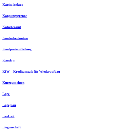
Kapitalanlage
Kappungsgrenze
Katasteramt
Kaufnebenkosten
Kaufpreisaufteilung
Kaution
KfW – Kreditanstalt für Wiederaufbau
Kurzgutachten
Lage
Lageplan
Laufzeit
Liegenschaft