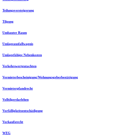
Teilungsversteigerung
Tilgung
Umbauter Raum
Umlageausfallwagnis
Umlagefähige Nebenkosten
Verkehrswertgutachten
Vermieterbescheinigung/Wohnungsgeberbestätigung
Vermieterpfandrecht
Volltilgerdarlehen
Vorfälligkeitsentschädigung
Vorkaufsrecht
WEG