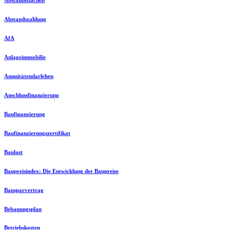
Abstandszahlung
AfA
Anlageimmobilie
Annuitätendarlehen
Anschlussfinanzierung
Baufinanzierung
Baufinanzierungszertifikat
Baulast
Baupreisindex: Die Entwicklung der Baupreise
Bausparvertrag
Bebauungsplan
Betriebskosten