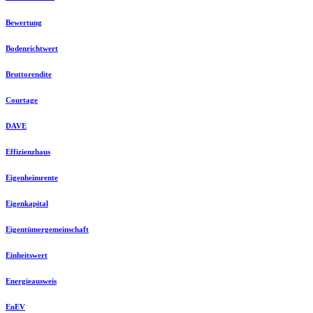
Bewertung
Bodenrichtwert
Bruttorendite
Courtage
DAVE
Effizienzhaus
Eigenheimrente
Eigenkapital
Eigentümergemeinschaft
Einheitswert
Energieausweis
EnEV