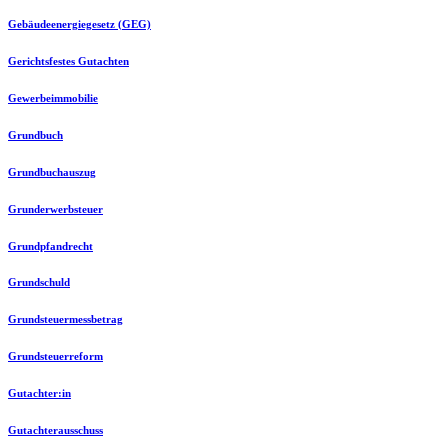
Gebäudeenergiegesetz (GEG)
Gerichtsfestes Gutachten
Gewerbeimmobilie
Grundbuch
Grundbuchauszug
Grunderwerbsteuer
Grundpfandrecht
Grundschuld
Grundsteuermessbetrag
Grundsteuerreform
Gutachter:in
Gutachterausschuss