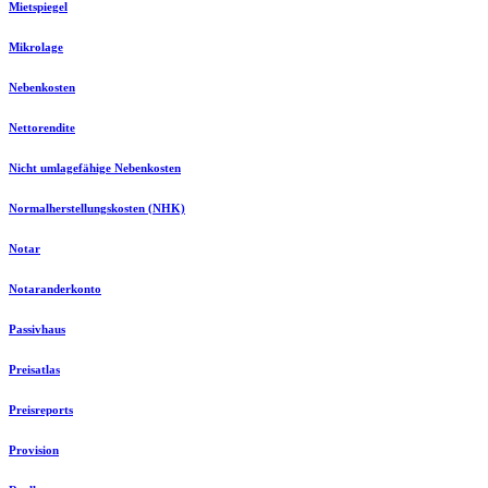
Mietspiegel
Mikrolage
Nebenkosten
Nettorendite
Nicht umlagefähige Nebenkosten
Normalherstellungskosten (NHK)
Notar
Notaranderkonto
Passivhaus
Preisatlas
Preisreports
Provision