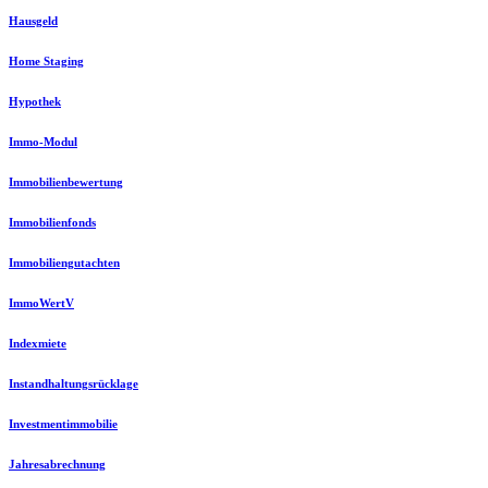
Hausgeld
Home Staging
Hypothek
Immo-Modul
Immobilienbewertung
Immobilienfonds
Immobiliengutachten
ImmoWertV
Indexmiete
Instandhaltungsrücklage
Investmentimmobilie
Jahresabrechnung