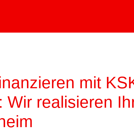
finanzieren mit KS
 Wir realisieren I
heim