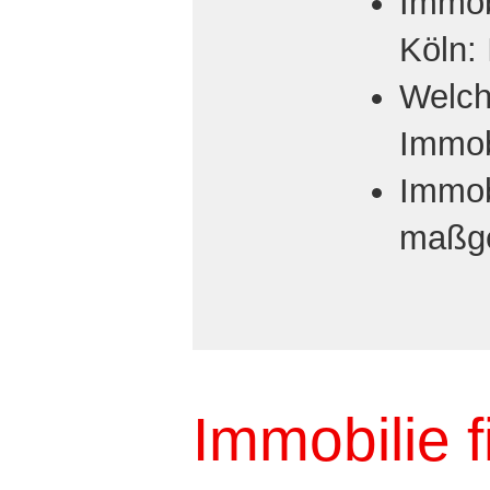
Immob
Köln: 
Welch
Immob
Immobi
maßge
Immobilie f