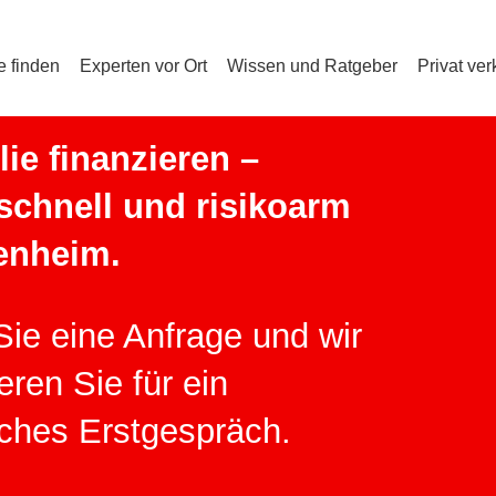
Anmelden
e finden
Experten vor Ort
Wissen und Ratgeber
Privat ve
Registrieren
ie finanzieren –
 schnell und risikoarm
enheim.
Sie eine Anfrage und wir
eren Sie für ein
iches Erstgespräch.