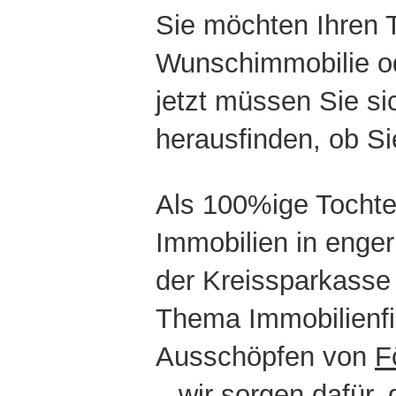
Sie möchten Ihren 
Wunschimmobilie od
jetzt müssen Sie s
herausfinden, ob Si
Als
100%ige Tochte
Immobilien in enge
der
Kreissparkasse
Thema Immobilienfin
Ausschöpfen von
F
– wir sorgen dafür,