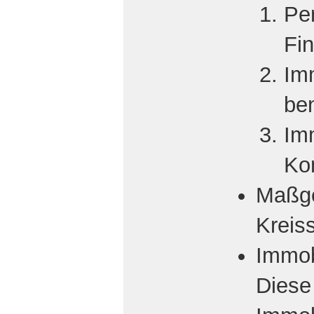
Per
Fin
Imm
be
Imm
Ko
Maßge
Kreis
Immob
Diese