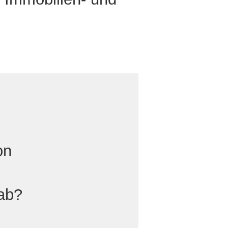
on
 ab?