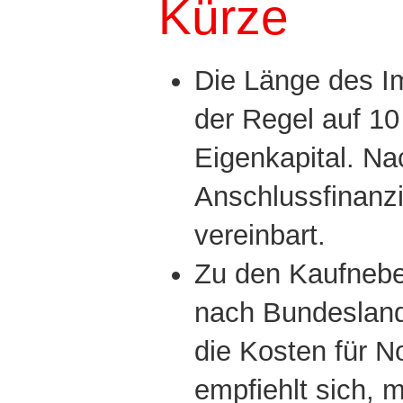
Kürze
Die
Länge des
I
der Regel
auf 10
Eigenkapital. N
Anschlussfinan
z
vereinbart.
Zu den
Kaufneb
nach Bundesland
die Kosten für
No
empfiehlt sich, 