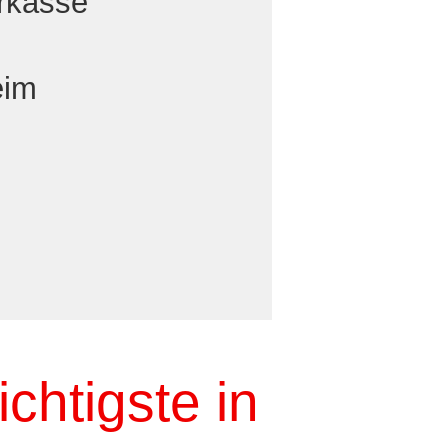
arkasse
eim
chtigste in