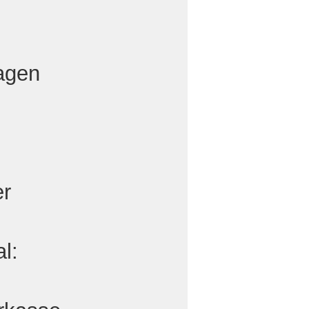
lagen
er
l: