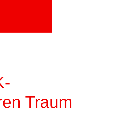
K-
hren Traum