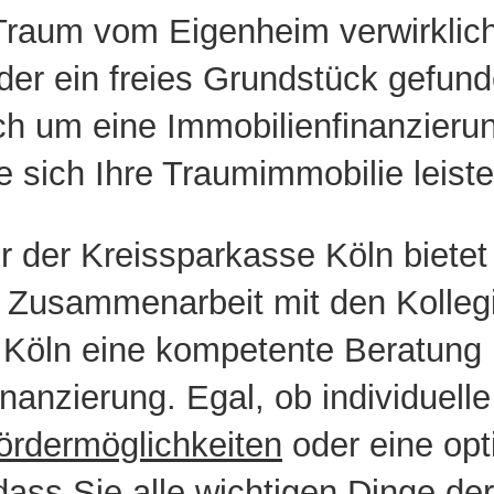
Traum vom Eigenheim verwirklic
er ein freies Grundstück gefun
ich um eine
Immobilienfinanzieru
e sich Ihre Traumimmobilie leist
r der Kreissparkasse Köln
biete
r Zusammenarbeit mit den Kolleg
 Köln
eine kompetente Beratung
anzierung. Egal, ob individuelle
ördermöglichkeiten
oder eine opt
 dass Sie alle wichtigen Dinge de