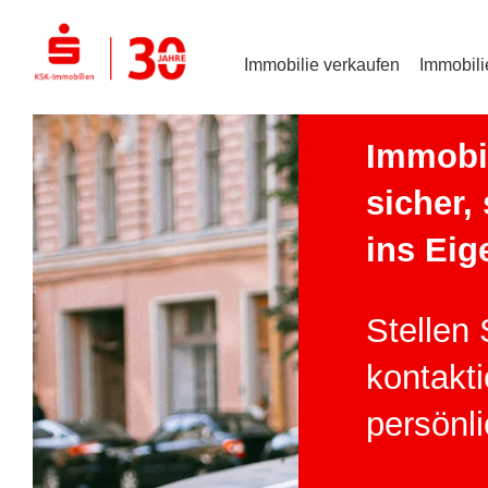
VERKAUFEN
Immobilie verkaufen
Immobili
Immobil
sicher,
ins Eig
Stellen 
kontakti
persönl