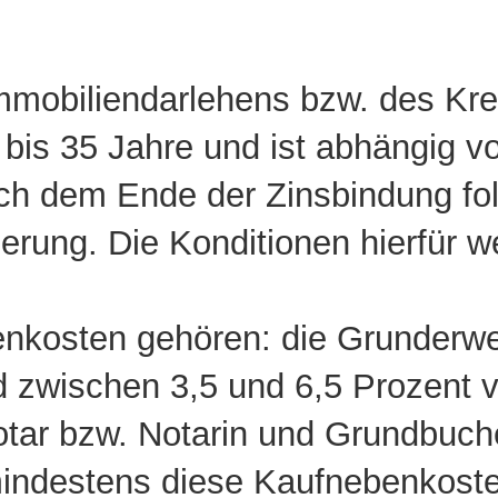
mmobiliendarlehens
bzw. des Kred
 bis 35
Jahre und ist abhängig 
ach dem Ende der
Zinsbindung
fol
ierung
. Die Konditionen hierfür 
enkosten
gehören: die Grunderwer
 zwischen 3,5 und 6,5 Prozent 
tar
bzw. Notarin und
Grundbuche
mindestens diese
Kaufnebenkosten