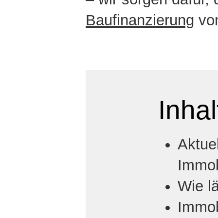
Baufinanzierung
von
Inhal
Aktuel
Immob
Wie l
Immobi