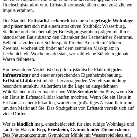
Hochschulstandort wird Erftstadt voraussichtlich einen zusätzlichen
Impuls erfahren.
Der Stadtteil
Erftstadt-Lechenich
ist eine sehr
gefragte Wohnlage
und präsentiert sich mit einem attraktiven Stadtbild: Wasserburg,
Stadttore und ein ehemaliger Befestigungsgraben prägen mit ihrer
historischen Bausubstanz den Charakter des Lechenicher Zentrums.
Beliebt ist zudem der Schlosspark für eine Auszeit im Grünen.
Zweimal wöchentlich findet auf dem zentralen Marktplatz in
Lechenich ein Wochenmarkt statt, wo zahlreiche Stände regionale
Waren feilbieten.
Ein besonderer Vorteil ist das (klein-)städtische Flair mit
guter
Infrastruktur
und einer ansprechenden Eigenheimbebauung.
Erftstadt-Liblar
ist mit der hervorragenden Verkehrsanbindung
besonders attraktiv. Außerdem ist die Lage an ausgedehnten
Waldflächen mit der malerischen
Ville-Seenkette
ein Plus, wenn Sie
ein Haus in Erftstadt-Liblar kaufen möchten. Wenn Sie ein Haus in
Erftstadt-Lechenich kaufen, wartet ein großartiges Altstadtflair rund
um den Markt auf Sie. Das Stadtgebiet von Erftstadt verteilt sich auf
viele Dörfer.
Wer es
ländlich
mag, entscheidet sich für eine ruhige Wohnlage und
kauft ein Haus in
Erp, Friesheim, Gymnich oder Dirmerzheim
.
Das Naturparkzentrum Gymnicher Mühle mit Wasserspielplatz gilt