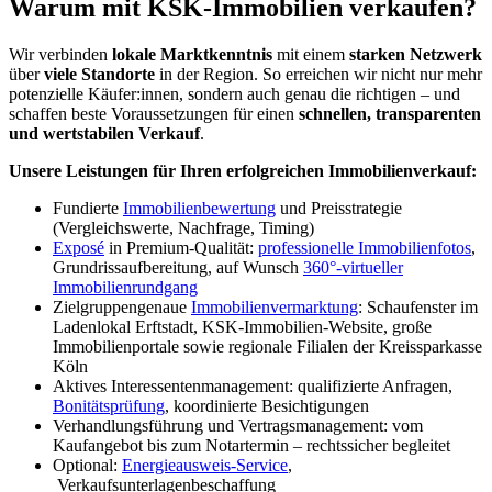
Warum mit KSK-Immobilien verkaufen?
Wir verbinden
lokale Marktkenntnis
mit einem
starken Netzwerk
über
viele Standorte
in der Region. So erreichen wir nicht nur mehr
potenzielle Käufer:innen, sondern auch genau die richtigen – und
schaffen beste Voraussetzungen für einen
schnellen, transparenten
und wertstabilen Verkauf
.
Unsere Leistungen für Ihren erfolgreichen Immobilienverkauf:
Fundierte
Immobilienbewertung
und Preisstrategie
(Vergleichswerte, Nachfrage, Timing)
Exposé
in Premium-Qualität:
professionelle Immobilienfotos
,
Grundrissaufbereitung, auf Wunsch
360°-virtueller
Immobilienrundgang
Zielgruppengenaue
Immobilienvermarktung
: Schaufenster im
Ladenlokal Erftstadt, KSK-Immobilien-Website, große
Immobilienportale sowie regionale Filialen der Kreissparkasse
Köln
Aktives Interessenten­management: qualifizierte Anfragen,
Bonitätsprüfung
, koordinierte Besichtigungen
Verhandlungsführung und Vertragsmanagement: vom
Kaufangebot bis zum Notartermin – rechtssicher begleitet
Optional:
Energieausweis-Service
,
Verkaufsunterlagenbeschaffung