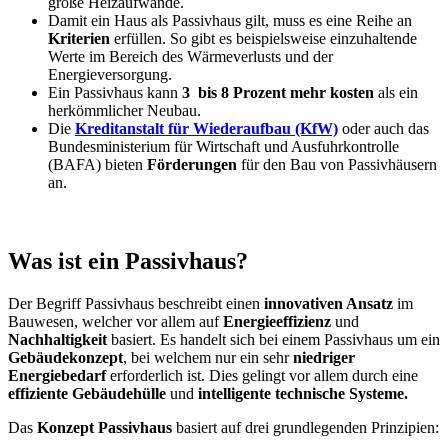
große Heizaufwände.
Damit ein Haus als Passivhaus gilt, muss es eine Reihe an
Kriterien
erfüllen. So gibt es beispielsweise einzuhaltende
Werte im Bereich des Wärmeverlusts und der
Energieversorgung.
Ein Passivhaus kann
3 bis 8 Prozent mehr kosten
als ein
herkömmlicher Neubau.
Die
Kreditanstalt für Wiederaufbau (KfW)
oder auch das
Bundesministerium für Wirtschaft und Ausfuhrkontrolle
(BAFA) bieten
Förderungen
für den Bau von Passivhäusern
an.
Was ist ein Passivhaus?
Der Begriff Passivhaus beschreibt einen
innovativen Ansatz
im
Bauwesen, welcher vor allem auf
Energieeffizienz
und
Nachhaltigkeit
basiert. Es handelt sich bei einem Passivhaus um ein
Gebäudekonzept
, bei welchem nur ein sehr
niedriger
Energiebedarf
erforderlich ist. Dies gelingt vor allem durch eine
effiziente Gebäudehülle
und
intelligente technische Systeme.
Das
Konzept Passivhaus
basiert auf drei grundlegenden Prinzipien: