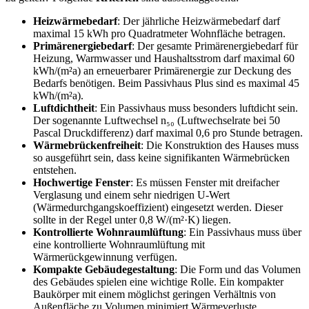
Heizwärmebedarf
: Der jährliche Heizwärmebedarf darf
maximal 15 kWh pro Quadratmeter Wohnfläche betragen.
Primärenergiebedarf
: Der gesamte Primärenergiebedarf für
Heizung, Warmwasser und Haushaltsstrom darf maximal 60
kWh/(m²a) an erneuerbarer Primärenergie zur Deckung des
Bedarfs benötigen. Beim Passivhaus Plus sind es maximal 45
kWh/(m²a).
Luftdichtheit
: Ein Passivhaus muss besonders luftdicht sein.
Der sogenannte Luftwechsel n₅₀ (Luftwechselrate bei 50
Pascal Druckdifferenz) darf maximal 0,6 pro Stunde betragen.
Wärmebrückenfreiheit
: Die Konstruktion des Hauses muss
so ausgeführt sein, dass keine signifikanten Wärmebrücken
entstehen.
Hochwertige Fenster
: Es müssen Fenster mit dreifacher
Verglasung und einem sehr niedrigen U-Wert
(Wärmedurchgangskoeffizient) eingesetzt werden. Dieser
sollte in der Regel unter 0,8 W/(m²·K) liegen.
Kontrollierte Wohnraumlüftung
: Ein Passivhaus muss über
eine kontrollierte Wohnraumlüftung mit
Wärmerückgewinnung verfügen.
Kompakte Gebäudegestaltung
: Die Form und das Volumen
des Gebäudes spielen eine wichtige Rolle. Ein kompakter
Baukörper mit einem möglichst geringen Verhältnis von
Außenfläche zu Volumen minimiert Wärmeverluste.