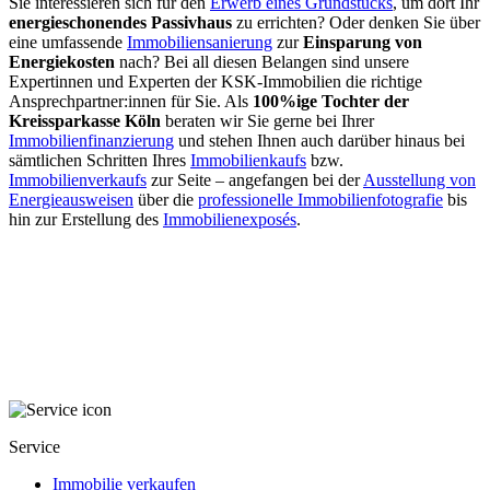
Sie interessieren sich für den
Erwerb eines Grundstücks
, um dort Ihr
energieschonendes Passivhaus
zu errichten? Oder denken Sie über
eine umfassende
Immobiliensanierung
zur
Einsparung von
Energiekosten
nach? Bei all diesen Belangen sind unsere
Expertinnen und Experten der KSK-Immobilien die richtige
Ansprechpartner:innen für Sie. Als
100%ige Tochter der
Kreissparkasse Köln
beraten wir Sie gerne bei Ihrer
Immobilienfinanzierung
und stehen Ihnen auch darüber hinaus bei
sämtlichen Schritten Ihres
Immobilienkaufs
bzw.
Immobilienverkaufs
zur Seite – angefangen bei der
Ausstellung von
Energieausweisen
über die
professionelle Immobilienfotografie
bis
hin zur Erstellung des
Immobilienexposés
.
Service
Immobilie verkaufen