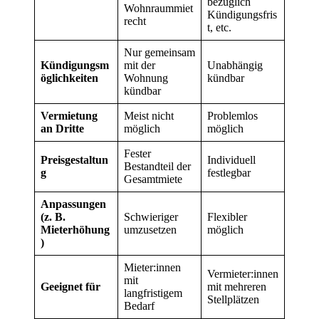
bezüglich
Wohnraummiet
Kündigungsfris
recht
t, etc.
Nur gemeinsam
Kündigungsm
mit der
Unabhängig
öglichkeiten
Wohnung
kündbar
kündbar
Vermietung
Meist nicht
Problemlos
an Dritte
möglich
möglich
Fester
Preisgestaltun
Individuell
Bestandteil der
g
festlegbar
Gesamtmiete
Anpassungen
(z. B.
Schwieriger
Flexibler
Mieterhöhung
umzusetzen
möglich
)
Mieter:innen
Vermieter:innen
mit
Geeignet für
mit mehreren
langfristigem
Stellplätzen
Bedarf