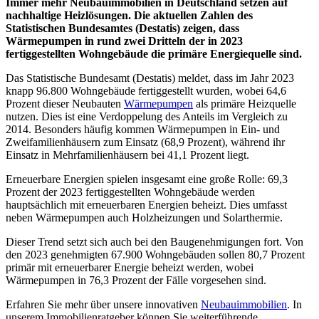
Immer mehr Neubauimmobilien in Deutschland setzen auf
nachhaltige Heizlösungen. Die aktuellen Zahlen des
Statistischen Bundesamtes (Destatis) zeigen, dass
Wärmepumpen in rund zwei Dritteln der in 2023
fertiggestellten Wohngebäude die primäre Energiequelle sind.
Das Statistische Bundesamt (Destatis) meldet, dass im Jahr 2023
knapp 96.800 Wohngebäude fertiggestellt wurden, wobei 64,6
Prozent dieser Neubauten
Wärmepumpen
als primäre Heizquelle
nutzen. Dies ist eine Verdoppelung des Anteils im Vergleich zu
2014. Besonders häufig kommen Wärmepumpen in Ein- und
Zweifamilienhäusern zum Einsatz (68,9 Prozent), während ihr
Einsatz in Mehrfamilienhäusern bei 41,1 Prozent liegt.
Erneuerbare Energien spielen insgesamt eine große Rolle: 69,3
Prozent der 2023 fertiggestellten Wohngebäude werden
hauptsächlich mit erneuerbaren Energien beheizt. Dies umfasst
neben Wärmepumpen auch Holzheizungen und Solarthermie.
Dieser Trend setzt sich auch bei den Baugenehmigungen fort. Von
den 2023 genehmigten 67.900 Wohngebäuden sollen 80,7 Prozent
primär mit erneuerbarer Energie beheizt werden, wobei
Wärmepumpen in 76,3 Prozent der Fälle vorgesehen sind.
Erfahren Sie mehr über unsere innovativen
Neubauimmobilien
. In
unserem Immobilienratgeber können Sie weiterführende