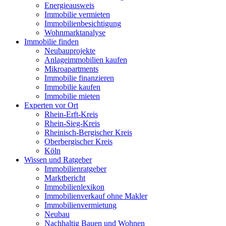
Energieausweis
Immobilie vermieten
Immobilienbesichtigung
Wohnmarktanalyse
Immobilie finden
Neubauprojekte
Anlageimmobilien kaufen
Mikroapartments
Immobilie finanzieren
Immobilie kaufen
Immobilie mieten
Experten vor Ort
Rhein-Erft-Kreis
Rhein-Sieg-Kreis
Rheinisch-Bergischer Kreis
Oberbergischer Kreis
Köln
Wissen und Ratgeber
Immobilienratgeber
Marktbericht
Immobilienlexikon
Immobilienverkauf ohne Makler
Immobilienvermietung
Neubau
Nachhaltig Bauen und Wohnen