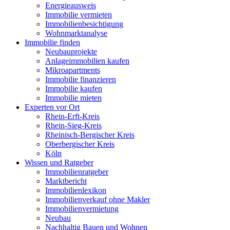
Energieausweis
Immobilie vermieten
Immobilienbesichtigung
Wohnmarktanalyse
Immobilie finden
Neubauprojekte
Anlageimmobilien kaufen
Mikroapartments
Immobilie finanzieren
Immobilie kaufen
Immobilie mieten
Experten vor Ort
Rhein-Erft-Kreis
Rhein-Sieg-Kreis
Rheinisch-Bergischer Kreis
Oberbergischer Kreis
Köln
Wissen und Ratgeber
Immobilienratgeber
Marktbericht
Immobilienlexikon
Immobilienverkauf ohne Makler
Immobilienvermietung
Neubau
Nachhaltig Bauen und Wohnen