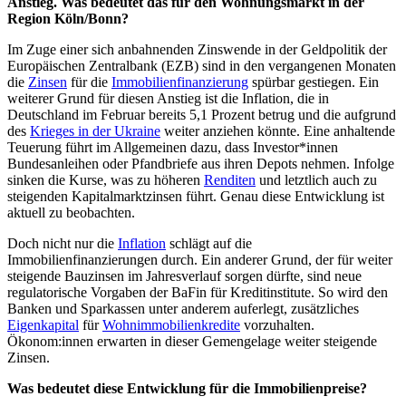
Anstieg. Was bedeutet das für den Wohnungsmarkt in der
Region Köln/Bonn?
Im Zuge einer sich anbahnenden Zinswende in der Geldpolitik der
Europäischen Zentralbank (EZB) sind in den vergangenen Monaten
die
Zinsen
für die
Immobilienfinanzierung
spürbar gestiegen. Ein
weiterer Grund für diesen Anstieg ist die Inflation, die in
Deutschland im Februar bereits 5,1 Prozent betrug und die aufgrund
des
Krieges in der Ukraine
weiter anziehen könnte. Eine anhaltende
Teuerung führt im Allgemeinen dazu, dass Investor*innen
Bundesanleihen oder Pfandbriefe aus ihren Depots nehmen. Infolge
sinken die Kurse, was zu höheren
Renditen
und letztlich auch zu
steigenden Kapitalmarktzinsen führt. Genau diese Entwicklung ist
aktuell zu beobachten.
Doch nicht nur die
Inflation
schlägt auf die
Immobilienfinanzierungen durch. Ein anderer Grund, der für weiter
steigende Bauzinsen im Jahresverlauf sorgen dürfte, sind neue
regulatorische Vorgaben der BaFin für Kreditinstitute. So wird den
Banken und Sparkassen unter anderem auferlegt, zusätzliches
Eigenkapital
für
Wohnimmobilienkredite
vorzuhalten.
Ökonom:innen erwarten in dieser Gemengelage weiter steigende
Zinsen.
Was bedeutet diese Entwicklung für die Immobilienpreise?