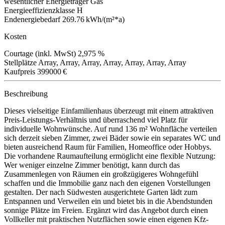
wesentlicher Energieträger
Gas
Energieeffizienzklasse
H
Endenergiebedarf
269.76 kWh/(m²*a)
Kosten
Courtage (inkl. MwSt)
2,975 %
Stellplätze
Array, Array, Array, Array, Array, Array, Array
Kaufpreis
399000 €
Beschreibung
Dieses vielseitige Einfamilienhaus überzeugt mit einem attraktiven
Preis-Leistungs-Verhältnis und überraschend viel Platz für
individuelle Wohnwünsche. Auf rund 136 m² Wohnfläche verteilen
sich derzeit sieben Zimmer, zwei Bäder sowie ein separates WC und
bieten ausreichend Raum für Familien, Homeoffice oder Hobbys.
Die vorhandene Raumaufteilung ermöglicht eine flexible Nutzung:
Wer weniger einzelne Zimmer benötigt, kann durch das
Zusammenlegen von Räumen ein großzügigeres Wohngefühl
schaffen und die Immobilie ganz nach den eigenen Vorstellungen
gestalten. Der nach Südwesten ausgerichtete Garten lädt zum
Entspannen und Verweilen ein und bietet bis in die Abendstunden
sonnige Plätze im Freien. Ergänzt wird das Angebot durch einen
Vollkeller mit praktischen Nutzflächen sowie einen eigenen Kfz-