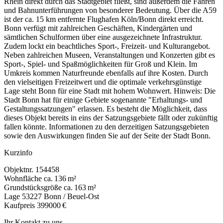
Rhein direkt durch das Stadtgebiet fließt, sind außerdem die Fähren
und Bahnunterführungen von besonderer Bedeutung. Über die A59
ist der ca. 15 km entfernte Flughafen Köln/Bonn direkt erreicht.
Bonn verfügt mit zahlreichen Geschäften, Kindergärten und
sämtlichen Schulformen über eine ausgezeichnete Infrastruktur.
Zudem lockt ein beachtliches Sport-, Freizeit- und Kulturangebot.
Neben zahlreichen Museen, Veranstaltungen und Konzerten gibt es
Sport-, Spiel- und Spaßmöglichkeiten für Groß und Klein. Im
Umkreis kommen Naturfreunde ebenfalls auf ihre Kosten. Durch
den vielseitigen Freizeitwert und die optimale verkehrsgünstige
Lage steht Bonn für eine Stadt mit hohem Wohnwert. Hinweis: Die
Stadt Bonn hat für einige Gebiete sogenannte "Erhaltungs- und
Gestaltungssatzungen" erlassen. Es besteht die Möglichkeit, dass
dieses Objekt bereits in eins der Satzungsgebiete fällt oder zukünftig
fallen könnte. Informationen zu den derzeitigen Satzungsgebieten
sowie den Auswirkungen finden Sie auf der Seite der Stadt Bonn.
Kurzinfo
Objektnr.
154458
Wohnfläche
ca. 136 m²
Grundstücksgröße
ca. 163 m²
Lage
53227 Bonn / Beuel-Ost
Kaufpreis
399000 €
Ihr Kontakt zu uns