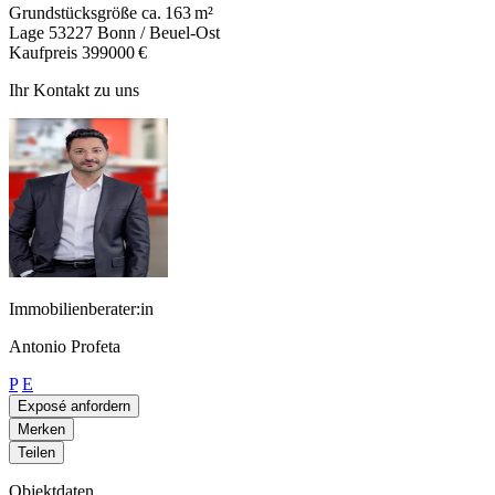
Grundstücksgröße
ca. 163 m²
Lage
53227 Bonn / Beuel-Ost
Kaufpreis
399000 €
Ihr Kontakt zu uns
Immobilienberater:in
Antonio Profeta
P
E
Exposé anfordern
Merken
Teilen
Objektdaten