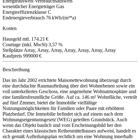
Energieausweis
Verbrauchsausweis
wesentlicher Energieträger
Gas
Energieeffizienzklasse
C
Endenergieverbrauch
76 kWh/(m²*a)
Kosten
Hausgeld mtl.
174.21 €
Courtage (inkl. MwSt)
3,57 %
Stellplätze
Array, Array, Array, Array, Array, Array, Array
Kaufpreis
999000 €
Beschreibung
Das im Jahr 2002 errichtete Maisonettewohnung überzeugt durch
eine durchdachte Raumaufteilung über drei Wohnebenen sowie ein
voll unterkellertes Geschoss, eine angenehme Wohnatmosphäre und
eine familienfreundliche Größe. Auf ca. 146 m² Wohnfläche, verteilt
auf fünf Zimmer, bietet die Immobilie vielfältige
Nutzungsmöglichkeiten für Familien oder Paare mit erhöhtem
Platzbedarf. Die Immobilie befindet sich auf einem nach dem
Wohnungseigentumsgesetz (WEG) geteilten Grundstück. Auch
wenn das Objekt baulich und vom Erscheinungsbild her den
Charakter eines klassischen Reihenmittelhauses aufweist, handelt es
sich gemäß Aufteilungsplan rechtlich um eine Wohnung innerhalb