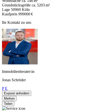
Wohnfläche
ca. 146 m²
Grundstücksgröße
ca. 5203 m²
Lage
50969 Köln
Kaufpreis
999000 €
Ihr Kontakt zu uns
Immobilienberater:in
Jonas Schröder
P
E
Exposé anfordern
Merken
Teilen