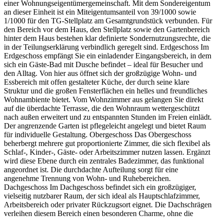
einer Wohnungseigentümergemeinschaft. Mit dem Sondereigentum
an dieser Einheit ist ein Miteigentumsanteil von 39/1000 sowie
1/1000 für den TG-Stellplatz am Gesamtgrundstück verbunden. Für
den Bereich vor dem Haus, den Stellplatz sowie den Gartenbereich
hinter dem Haus bestehen klar definierte Sondernutzungsrechte, die
in der Teilungserklärung verbindlich geregelt sind. Erdgeschoss Im
Erdgeschoss empfängt Sie ein einladender Eingangsbereich, in dem
sich ein Gäste-Bad mit Dusche befindet – ideal für Besucher und
den Alltag. Von hier aus öffnet sich der großzügige Wohn- und
Essbereich mit offen gestalteter Küche, der durch seine klare
Struktur und die großen Fensterflächen ein helles und freundliches
Wohnambiente bietet. Vom Wohnzimmer aus gelangen Sie direkt
auf die überdachte Terrasse, die den Wohnraum wettergeschützt
nach außen erweitert und zu entspannten Stunden im Freien einlädt.
Der angrenzende Garten ist pflegeleicht angelegt und bietet Raum
für individuelle Gestaltung. Obergeschoss Das Obergeschoss
beherbergt mehrere gut proportionierte Zimmer, die sich flexibel als
Schlaf-, Kinder-, Gäste- oder Arbeitszimmer nutzen lassen. Ergänzt
wird diese Ebene durch ein zentrales Badezimmer, das funktional
angeordnet ist. Die durchdachte Aufteilung sorgt für eine
angenehme Trennung von Wohn- und Ruhebereichen.
Dachgeschoss Im Dachgeschoss befindet sich ein großzügiger,
vielseitig nutzbarer Raum, der sich ideal als Hauptschlafzimmer,
Arbeitsbereich oder privater Rückzugsort eignet. Die Dachschrägen
verleihen diesem Bereich einen besonderen Charme, ohne die