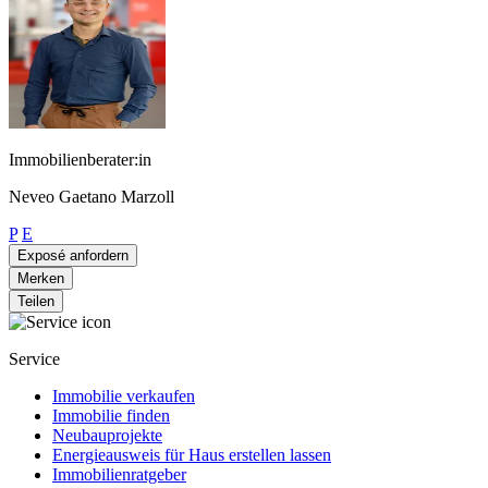
Immobilienberater:in
Neveo Gaetano Marzoll
P
E
Exposé anfordern
Merken
Teilen
Service
Immobilie verkaufen
Immobilie finden
Neubauprojekte
Energieausweis für Haus erstellen lassen
Immobilienratgeber