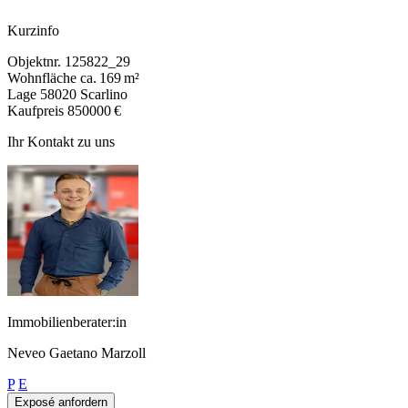
Kurzinfo
Objektnr.
125822_29
Wohnfläche
ca. 169 m²
Lage
58020 Scarlino
Kaufpreis
850000 €
Ihr Kontakt zu uns
Immobilienberater:in
Neveo Gaetano Marzoll
P
E
Exposé anfordern