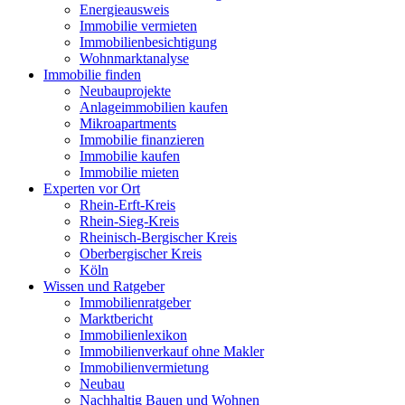
Energieausweis
Immobilie vermieten
Immobilienbesichtigung
Wohnmarktanalyse
Immobilie finden
Neubauprojekte
Anlageimmobilien kaufen
Mikroapartments
Immobilie finanzieren
Immobilie kaufen
Immobilie mieten
Experten vor Ort
Rhein-Erft-Kreis
Rhein-Sieg-Kreis
Rheinisch-Bergischer Kreis
Oberbergischer Kreis
Köln
Wissen und Ratgeber
Immobilienratgeber
Marktbericht
Immobilienlexikon
Immobilienverkauf ohne Makler
Immobilienvermietung
Neubau
Nachhaltig Bauen und Wohnen