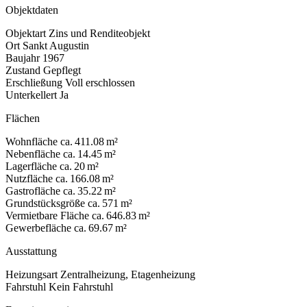
Objektdaten
Objektart
Zins und Renditeobjekt
Ort
Sankt Augustin
Baujahr
1967
Zustand
Gepflegt
Erschließung
Voll erschlossen
Unterkellert
Ja
Flächen
Wohnfläche
ca. 411.08 m²
Nebenfläche
ca. 14.45 m²
Lagerfläche
ca. 20 m²
Nutzfläche
ca. 166.08 m²
Gastrofläche
ca. 35.22 m²
Grundstücksgröße
ca. 571 m²
Vermietbare Fläche
ca. 646.83 m²
Gewerbefläche
ca. 69.67 m²
Ausstattung
Heizungsart
Zentralheizung, Etagenheizung
Fahrstuhl
Kein Fahrstuhl