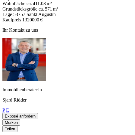
Wohnfläche
ca. 411.08 m²
Grundstücksgröße
ca. 571 m²
Lage
53757 Sankt Augustin
Kaufpreis
1320000 €
Ihr Kontakt zu uns
Immobilienberater:in
Sjard Ridder
P
E
Exposé anfordern
Merken
Teilen