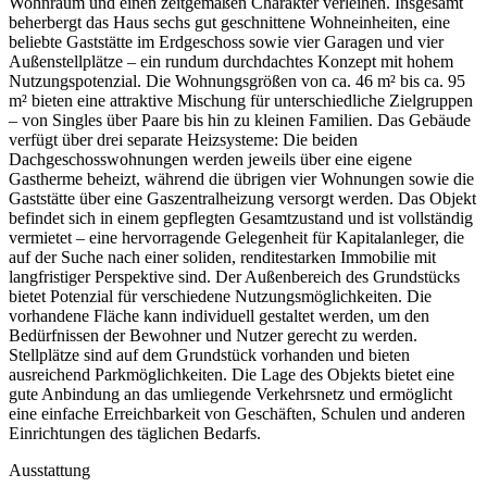
Wohnraum und einen zeitgemäßen Charakter verleihen. Insgesamt
beherbergt das Haus sechs gut geschnittene Wohneinheiten, eine
beliebte Gaststätte im Erdgeschoss sowie vier Garagen und vier
Außenstellplätze – ein rundum durchdachtes Konzept mit hohem
Nutzungspotenzial. Die Wohnungsgrößen von ca. 46 m² bis ca. 95
m² bieten eine attraktive Mischung für unterschiedliche Zielgruppen
– von Singles über Paare bis hin zu kleinen Familien. Das Gebäude
verfügt über drei separate Heizsysteme: Die beiden
Dachgeschosswohnungen werden jeweils über eine eigene
Gastherme beheizt, während die übrigen vier Wohnungen sowie die
Gaststätte über eine Gaszentralheizung versorgt werden. Das Objekt
befindet sich in einem gepflegten Gesamtzustand und ist vollständig
vermietet – eine hervorragende Gelegenheit für Kapitalanleger, die
auf der Suche nach einer soliden, renditestarken Immobilie mit
langfristiger Perspektive sind. Der Außenbereich des Grundstücks
bietet Potenzial für verschiedene Nutzungsmöglichkeiten. Die
vorhandene Fläche kann individuell gestaltet werden, um den
Bedürfnissen der Bewohner und Nutzer gerecht zu werden.
Stellplätze sind auf dem Grundstück vorhanden und bieten
ausreichend Parkmöglichkeiten. Die Lage des Objekts bietet eine
gute Anbindung an das umliegende Verkehrsnetz und ermöglicht
eine einfache Erreichbarkeit von Geschäften, Schulen und anderen
Einrichtungen des täglichen Bedarfs.
Ausstattung