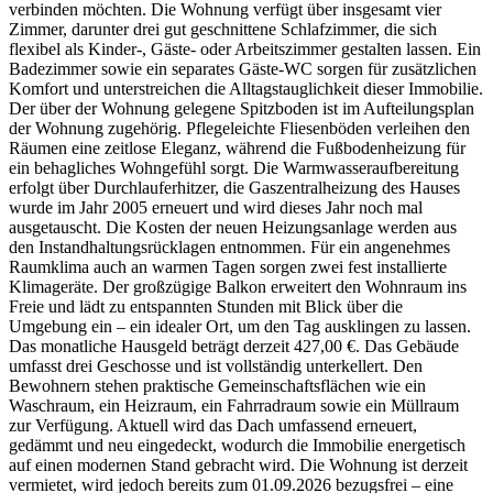
verbinden möchten. Die Wohnung verfügt über insgesamt vier
Zimmer, darunter drei gut geschnittene Schlafzimmer, die sich
flexibel als Kinder-, Gäste- oder Arbeitszimmer gestalten lassen. Ein
Badezimmer sowie ein separates Gäste-WC sorgen für zusätzlichen
Komfort und unterstreichen die Alltagstauglichkeit dieser Immobilie.
Der über der Wohnung gelegene Spitzboden ist im Aufteilungsplan
der Wohnung zugehörig. Pflegeleichte Fliesenböden verleihen den
Räumen eine zeitlose Eleganz, während die Fußbodenheizung für
ein behagliches Wohngefühl sorgt. Die Warmwasseraufbereitung
erfolgt über Durchlauferhitzer, die Gaszentralheizung des Hauses
wurde im Jahr 2005 erneuert und wird dieses Jahr noch mal
ausgetauscht. Die Kosten der neuen Heizungsanlage werden aus
den Instandhaltungsrücklagen entnommen. Für ein angenehmes
Raumklima auch an warmen Tagen sorgen zwei fest installierte
Klimageräte. Der großzügige Balkon erweitert den Wohnraum ins
Freie und lädt zu entspannten Stunden mit Blick über die
Umgebung ein – ein idealer Ort, um den Tag ausklingen zu lassen.
Das monatliche Hausgeld beträgt derzeit 427,00 €. Das Gebäude
umfasst drei Geschosse und ist vollständig unterkellert. Den
Bewohnern stehen praktische Gemeinschaftsflächen wie ein
Waschraum, ein Heizraum, ein Fahrradraum sowie ein Müllraum
zur Verfügung. Aktuell wird das Dach umfassend erneuert,
gedämmt und neu eingedeckt, wodurch die Immobilie energetisch
auf einen modernen Stand gebracht wird. Die Wohnung ist derzeit
vermietet, wird jedoch bereits zum 01.09.2026 bezugsfrei – eine