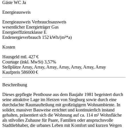
Gäste WC
Ja
Energieausweis
Energieausweis
Verbrauchsausweis
wesentlicher Energieträger
Gas
Energieeffizienzklasse
E
Endenergieverbrauch
152 kWh/(m²*a)
Kosten
Hausgeld mtl.
427 €
Courtage (inkl. MwSt)
3,57%
Stellplätze
Array, Array, Array, Array, Array, Array, Array
Kaufpreis
586000 €
Beschreibung
Dieses gepflegte Penthouse aus dem Baujahr 1981 begeistert durch
seine attraktive Lage im Herzen von Siegburg sowie durch eine
durchdachte Raumaufteilung mit großzügigem Wohnambiente. In
solider, massiver Bauweise errichtet und kontinuierlich instand
gehalten, präsentiert sich die Wohnung auf ca. 114 m² Wohnfläche
als stilvolles Zuhause für Paare, Familien oder anspruchsvolle
Stadtliebhaber, die urbanes Leben mit Komfort und kurzen Wegen