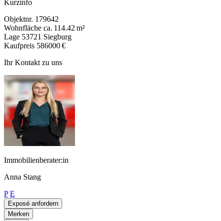
Kurzinfo
Objektnr.
179642
Wohnfläche
ca. 114.42 m²
Lage
53721 Siegburg
Kaufpreis
586000 €
Ihr Kontakt zu uns
Immobilienberater:in
Anna Stang
P
E
Exposé anfordern
Merken