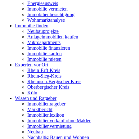
Energieausweis
Immobilie vermieten
Immobilienbesichtigung
Wohnmarktanalyse
Immobilie finden
Neubauprojekte
Anlageimmobilien kaufen
Mikroapartments
Immobilie finanzieren
Immobilie kaufen
Immobilie mieten
Experten vor Ort
Rhein-Erft-Kreis
Rhein-Sieg-Kreis
Rheinisch-Bergischer Kreis
Oberbergischer Kreis
Köln
Wissen und Ratgeber
Immobilienratgeber
Marktbericht
Immobilienlexikon
Immobilienverkauf ohne Makler
Immobilienvermietung
Neubau
Nachhaltig Bauen und Wohnen