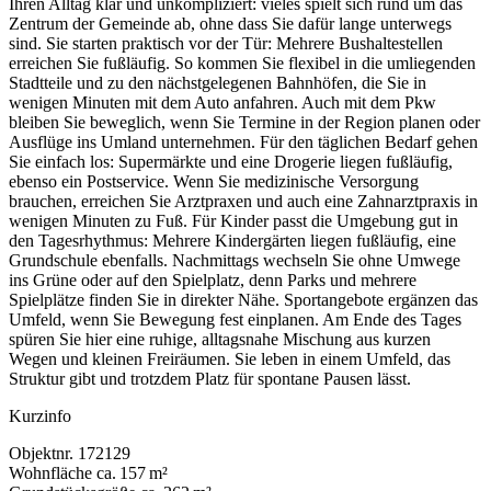
Ihren Alltag klar und unkompliziert: vieles spielt sich rund um das
Zentrum der Gemeinde ab, ohne dass Sie dafür lange unterwegs
sind. Sie starten praktisch vor der Tür: Mehrere Bushaltestellen
erreichen Sie fußläufig. So kommen Sie flexibel in die umliegenden
Stadtteile und zu den nächstgelegenen Bahnhöfen, die Sie in
wenigen Minuten mit dem Auto anfahren. Auch mit dem Pkw
bleiben Sie beweglich, wenn Sie Termine in der Region planen oder
Ausflüge ins Umland unternehmen. Für den täglichen Bedarf gehen
Sie einfach los: Supermärkte und eine Drogerie liegen fußläufig,
ebenso ein Postservice. Wenn Sie medizinische Versorgung
brauchen, erreichen Sie Arztpraxen und auch eine Zahnarztpraxis in
wenigen Minuten zu Fuß. Für Kinder passt die Umgebung gut in
den Tagesrhythmus: Mehrere Kindergärten liegen fußläufig, eine
Grundschule ebenfalls. Nachmittags wechseln Sie ohne Umwege
ins Grüne oder auf den Spielplatz, denn Parks und mehrere
Spielplätze finden Sie in direkter Nähe. Sportangebote ergänzen das
Umfeld, wenn Sie Bewegung fest einplanen. Am Ende des Tages
spüren Sie hier eine ruhige, alltagsnahe Mischung aus kurzen
Wegen und kleinen Freiräumen. Sie leben in einem Umfeld, das
Struktur gibt und trotzdem Platz für spontane Pausen lässt.
Kurzinfo
Objektnr.
172129
Wohnfläche
ca. 157 m²