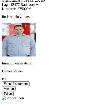
Grundstücksgröße
ca. 262 m²
Lage
42477 Radevormwald
Kaufpreis
275000 €
Ihr Kontakt zu uns
Immobilienberater:in
Daniel Steiner
P
E
Exposé anfordern
Merken
Teilen