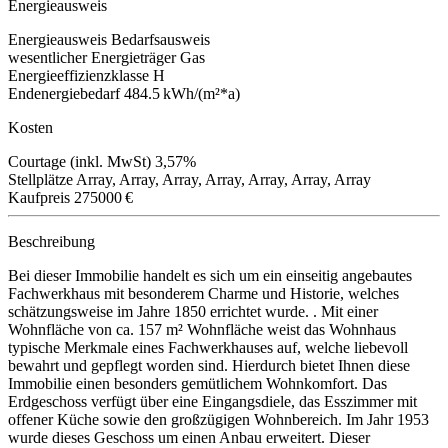
Energieausweis
Energieausweis
Bedarfsausweis
wesentlicher Energieträger
Gas
Energieeffizienzklasse
H
Endenergiebedarf
484.5 kWh/(m²*a)
Kosten
Courtage (inkl. MwSt)
3,57%
Stellplätze
Array, Array, Array, Array, Array, Array, Array
Kaufpreis
275000 €
Beschreibung
Bei dieser Immobilie handelt es sich um ein einseitig angebautes
Fachwerkhaus mit besonderem Charme und Historie, welches
schätzungsweise im Jahre 1850 errichtet wurde. . Mit einer
Wohnfläche von ca. 157 m² Wohnfläche weist das Wohnhaus
typische Merkmale eines Fachwerkhauses auf, welche liebevoll
bewahrt und gepflegt worden sind. Hierdurch bietet Ihnen diese
Immobilie einen besonders gemütlichem Wohnkomfort. Das
Erdgeschoss verfügt über eine Eingangsdiele, das Esszimmer mit
offener Küche sowie den großzügigen Wohnbereich. Im Jahr 1953
wurde dieses Geschoss um einen Anbau erweitert. Dieser