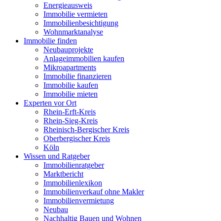
Energieausweis
Immobilie vermieten
Immobilienbesichtigung
Wohnmarktanalyse
Immobilie finden
Neubauprojekte
Anlageimmobilien kaufen
Mikroapartments
Immobilie finanzieren
Immobilie kaufen
Immobilie mieten
Experten vor Ort
Rhein-Erft-Kreis
Rhein-Sieg-Kreis
Rheinisch-Bergischer Kreis
Oberbergischer Kreis
Köln
Wissen und Ratgeber
Immobilienratgeber
Marktbericht
Immobilienlexikon
Immobilienverkauf ohne Makler
Immobilienvermietung
Neubau
Nachhaltig Bauen und Wohnen