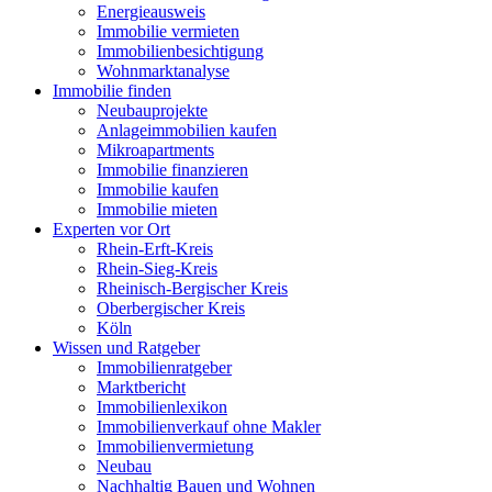
Energieausweis
Immobilie vermieten
Immobilienbesichtigung
Wohnmarktanalyse
Immobilie finden
Neubauprojekte
Anlageimmobilien kaufen
Mikroapartments
Immobilie finanzieren
Immobilie kaufen
Immobilie mieten
Experten vor Ort
Rhein-Erft-Kreis
Rhein-Sieg-Kreis
Rheinisch-Bergischer Kreis
Oberbergischer Kreis
Köln
Wissen und Ratgeber
Immobilienratgeber
Marktbericht
Immobilienlexikon
Immobilienverkauf ohne Makler
Immobilienvermietung
Neubau
Nachhaltig Bauen und Wohnen