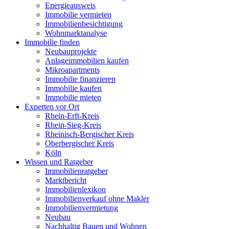
Energieausweis
Immobilie vermieten
Immobilienbesichtigung
Wohnmarktanalyse
Immobilie finden
Neubauprojekte
Anlageimmobilien kaufen
Mikroapartments
Immobilie finanzieren
Immobilie kaufen
Immobilie mieten
Experten vor Ort
Rhein-Erft-Kreis
Rhein-Sieg-Kreis
Rheinisch-Bergischer Kreis
Oberbergischer Kreis
Köln
Wissen und Ratgeber
Immobilienratgeber
Marktbericht
Immobilienlexikon
Immobilienverkauf ohne Makler
Immobilienvermietung
Neubau
Nachhaltig Bauen und Wohnen