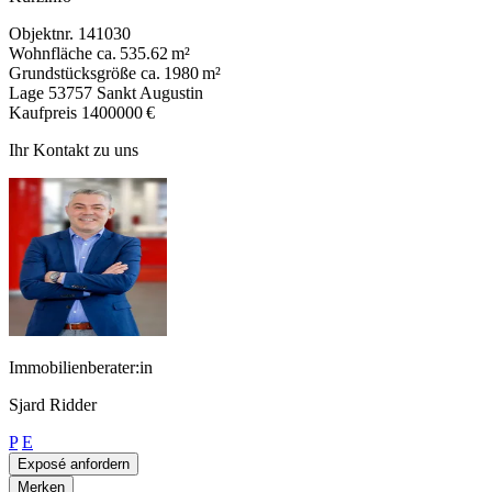
Objektnr.
141030
Wohnfläche
ca. 535.62 m²
Grundstücksgröße
ca. 1980 m²
Lage
53757 Sankt Augustin
Kaufpreis
1400000 €
Ihr Kontakt zu uns
Immobilienberater:in
Sjard Ridder
P
E
Exposé anfordern
Merken