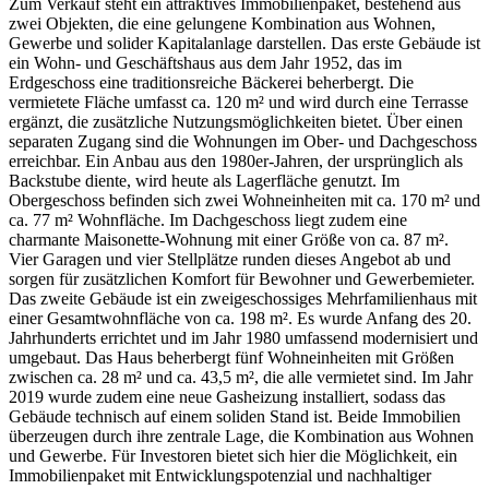
Zum Verkauf steht ein attraktives Immobilienpaket, bestehend aus
zwei Objekten, die eine gelungene Kombination aus Wohnen,
Gewerbe und solider Kapitalanlage darstellen. Das erste Gebäude ist
ein Wohn- und Geschäftshaus aus dem Jahr 1952, das im
Erdgeschoss eine traditionsreiche Bäckerei beherbergt. Die
vermietete Fläche umfasst ca. 120 m² und wird durch eine Terrasse
ergänzt, die zusätzliche Nutzungsmöglichkeiten bietet. Über einen
separaten Zugang sind die Wohnungen im Ober- und Dachgeschoss
erreichbar. Ein Anbau aus den 1980er-Jahren, der ursprünglich als
Backstube diente, wird heute als Lagerfläche genutzt. Im
Obergeschoss befinden sich zwei Wohneinheiten mit ca. 170 m² und
ca. 77 m² Wohnfläche. Im Dachgeschoss liegt zudem eine
charmante Maisonette-Wohnung mit einer Größe von ca. 87 m².
Vier Garagen und vier Stellplätze runden dieses Angebot ab und
sorgen für zusätzlichen Komfort für Bewohner und Gewerbemieter.
Das zweite Gebäude ist ein zweigeschossiges Mehrfamilienhaus mit
einer Gesamtwohnfläche von ca. 198 m². Es wurde Anfang des 20.
Jahrhunderts errichtet und im Jahr 1980 umfassend modernisiert und
umgebaut. Das Haus beherbergt fünf Wohneinheiten mit Größen
zwischen ca. 28 m² und ca. 43,5 m², die alle vermietet sind. Im Jahr
2019 wurde zudem eine neue Gasheizung installiert, sodass das
Gebäude technisch auf einem soliden Stand ist. Beide Immobilien
überzeugen durch ihre zentrale Lage, die Kombination aus Wohnen
und Gewerbe. Für Investoren bietet sich hier die Möglichkeit, ein
Immobilienpaket mit Entwicklungspotenzial und nachhaltiger