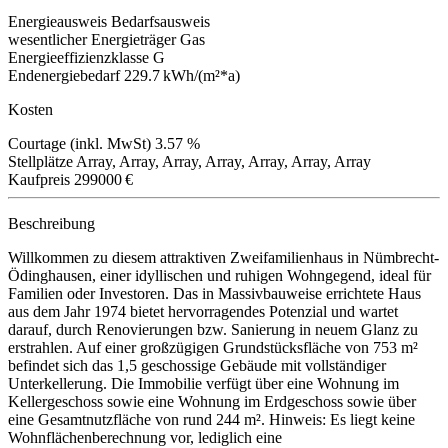
Energieausweis
Bedarfsausweis
wesentlicher Energieträger
Gas
Energieeffizienzklasse
G
Endenergiebedarf
229.7 kWh/(m²*a)
Kosten
Courtage (inkl. MwSt)
3.57 %
Stellplätze
Array, Array, Array, Array, Array, Array, Array
Kaufpreis
299000 €
Beschreibung
Willkommen zu diesem attraktiven Zweifamilienhaus in Nümbrecht-
Ödinghausen, einer idyllischen und ruhigen Wohngegend, ideal für
Familien oder Investoren. Das in Massivbauweise errichtete Haus
aus dem Jahr 1974 bietet hervorragendes Potenzial und wartet
darauf, durch Renovierungen bzw. Sanierung in neuem Glanz zu
erstrahlen. Auf einer großzügigen Grundstücksfläche von 753 m²
befindet sich das 1,5 geschossige Gebäude mit vollständiger
Unterkellerung. Die Immobilie verfügt über eine Wohnung im
Kellergeschoss sowie eine Wohnung im Erdgeschoss sowie über
eine Gesamtnutzfläche von rund 244 m². Hinweis: Es liegt keine
Wohnflächenberechnung vor, lediglich eine