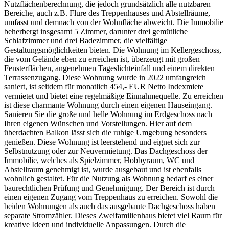
Nutzflächenberechnung, die jedoch grundsätzlich alle nutzbaren
Bereiche, auch z.B. Flure des Treppenhauses und Abstellräume,
umfasst und demnach von der Wohnfläche abweicht. Die Immobilie
beherbergt insgesamt 5 Zimmer, darunter drei gemütliche
Schlafzimmer und drei Badezimmer, die vielfältige
Gestaltungsmöglichkeiten bieten. Die Wohnung im Kellergeschoss,
die vom Gelände eben zu erreichen ist, überzeugt mit großen
Fensterflächen, angenehmen Tageslichteinfall und einem direkten
Terrassenzugang. Diese Wohnung wurde in 2022 umfangreich
saniert, ist seitdem für monatlich 454,- EUR Netto Indexmiete
vermietet und bietet eine regelmäßige Einnahmequelle. Zu erreichen
ist diese charmante Wohnung durch einen eigenen Hauseingang.
Sanieren Sie die große und helle Wohnung im Erdgeschoss nach
Ihren eigenen Wünschen und Vorstellungen. Hier auf dem
überdachten Balkon lässt sich die ruhige Umgebung besonders
genießen. Diese Wohnung ist leerstehend und eignet sich zur
Selbstnutzung oder zur Neuvermietung. Das Dachgeschoss der
Immobilie, welches als Spielzimmer, Hobbyraum, WC und
Abstellraum genehmigt ist, wurde ausgebaut und ist ebenfalls
wohnlich gestaltet. Für die Nutzung als Wohnung bedarf es einer
baurechtlichen Prüfung und Genehmigung. Der Bereich ist durch
einen eigenen Zugang vom Treppenhaus zu erreichen. Sowohl die
beiden Wohnungen als auch das ausgebaute Dachgeschoss haben
separate Stromzähler. Dieses Zweifamilienhaus bietet viel Raum für
kreative Ideen und individuelle Anpassungen. Durch die