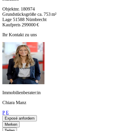
Objektnr.
180974
Grundstücksgröße
ca. 753 m²
Lage
51588 Nümbrecht
Kaufpreis
299000 €
Ihr Kontakt zu uns
Immobilienberater:in
Chiara Manz
P
E
Exposé anfordern
Merken
Teilen