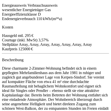
Energieausweis
Verbrauchsausweis
wesentlicher Energieträger
Gas
Energieeffizienzklasse
D
Endenergieverbrauch
110 kWh/(m²*a)
Kosten
Hausgeld mtl.
295 €
Courtage (inkl. MwSt)
3,57%
Stellplätze
Array, Array, Array, Array, Array, Array, Array
Kaufpreis
125000 €
Beschreibung
Diese charmante 2-Zimmer-Wohnung befindet sich in einem
gepflegten Mehrfamilienhaus aus dem Jahr 1981 in ruhiger und
zugleich gut angebundener Lage von Kerpen-Sindorf. Sie vereint
auf kompakter Fläche von etwa 41 m² eine durchdachte
Raumaufteilung mit behaglichem Wohnkomfort und eignet sich
ideal für Singles oder Pendler – ebenso stellt sie eine attraktive
Kapitalanlage dar. Bereits beim Betreten der Wohnung entfaltet sich
eine einladende Atmosphäre. Der Wohnbereich überzeugt durch
seine angenehme Helligkeit und bietet direkten Zugang zum
schönen West-Balkon, der zu entspannten Stunden im Freien einlädt