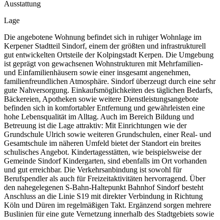
Ausstattung
Lage
Die angebotene Wohnung befindet sich in ruhiger Wohnlage im
Kerpener Stadtteil Sindorf, einem der größten und infrastrukturell
gut entwickelten Ortsteile der Kolpingstadt Kerpen. Die Umgebung
ist geprägt von gewachsenen Wohnstrukturen mit Mehrfamilien-
und Einfamilienhäusern sowie einer insgesamt angenehmen,
familienfreundlichen Atmosphäre. Sindorf überzeugt durch eine sehr
gute Nahversorgung. Einkaufsmöglichkeiten des täglichen Bedarfs,
Bäckereien, Apotheken sowie weitere Dienstleistungsangebote
befinden sich in komfortabler Entfernung und gewährleisten eine
hohe Lebensqualität im Alltag. Auch im Bereich Bildung und
Betreuung ist die Lage attraktiv: Mit Einrichtungen wie der
Grundschule Ulrich sowie weiteren Grundschulen, einer Real- und
Gesamtschule im näheren Umfeld bietet der Standort ein breites
schulisches Angebot. Kindertagesstätten, wie beispielsweise der
Gemeinde Sindorf Kindergarten, sind ebenfalls im Ort vorhanden
und gut erreichbar. Die Verkehrsanbindung ist sowohl für
Berufspendler als auch für Freizeitaktivitäten hervorragend. Über
den nahegelegenen S-Bahn-Haltepunkt Bahnhof Sindorf besteht
Anschluss an die Linie S19 mit direkter Verbindung in Richtung
Köln und Düren im regelmäßigen Takt. Ergänzend sorgen mehrere
Buslinien für eine gute Vernetzung innerhalb des Stadtgebiets sowie