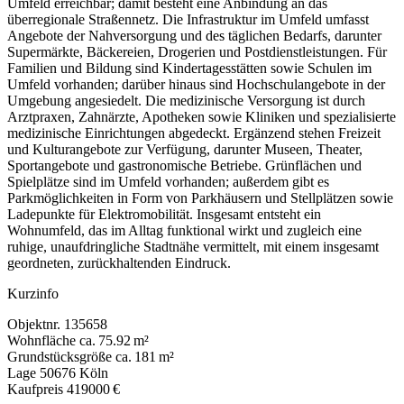
Umfeld erreichbar; damit besteht eine Anbindung an das
überregionale Straßennetz. Die Infrastruktur im Umfeld umfasst
Angebote der Nahversorgung und des täglichen Bedarfs, darunter
Supermärkte, Bäckereien, Drogerien und Postdienstleistungen. Für
Familien und Bildung sind Kindertagesstätten sowie Schulen im
Umfeld vorhanden; darüber hinaus sind Hochschulangebote in der
Umgebung angesiedelt. Die medizinische Versorgung ist durch
Arztpraxen, Zahnärzte, Apotheken sowie Kliniken und spezialisierte
medizinische Einrichtungen abgedeckt. Ergänzend stehen Freizeit
und Kulturangebote zur Verfügung, darunter Museen, Theater,
Sportangebote und gastronomische Betriebe. Grünflächen und
Spielplätze sind im Umfeld vorhanden; außerdem gibt es
Parkmöglichkeiten in Form von Parkhäusern und Stellplätzen sowie
Ladepunkte für Elektromobilität. Insgesamt entsteht ein
Wohnumfeld, das im Alltag funktional wirkt und zugleich eine
ruhige, unaufdringliche Stadtnähe vermittelt, mit einem insgesamt
geordneten, zurückhaltenden Eindruck.
Kurzinfo
Objektnr.
135658
Wohnfläche
ca. 75.92 m²
Grundstücksgröße
ca. 181 m²
Lage
50676 Köln
Kaufpreis
419000 €