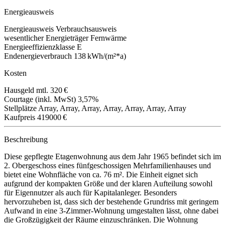
Energieausweis
Energieausweis
Verbrauchsausweis
wesentlicher Energieträger
Fernwärme
Energieeffizienzklasse
E
Endenergieverbrauch
138 kWh/(m²*a)
Kosten
Hausgeld mtl.
320 €
Courtage (inkl. MwSt)
3,57%
Stellplätze
Array, Array, Array, Array, Array, Array, Array
Kaufpreis
419000 €
Beschreibung
Diese gepflegte Etagenwohnung aus dem Jahr 1965 befindet sich im
2. Obergeschoss eines fünfgeschossigen Mehrfamilienhauses und
bietet eine Wohnfläche von ca. 76 m². Die Einheit eignet sich
aufgrund der kompakten Größe und der klaren Aufteilung sowohl
für Eigennutzer als auch für Kapitalanleger. Besonders
hervorzuheben ist, dass sich der bestehende Grundriss mit geringem
Aufwand in eine 3-Zimmer-Wohnung umgestalten lässt, ohne dabei
die Großzügigkeit der Räume einzuschränken. Die Wohnung