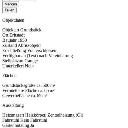
Merken
Teilen
Objektdaten
Objektart
Grundstück
Ort
Erftstadt
Baujahr
1950
Zustand
Abrissobjekt
Erschließung
Voll erschlossen
Verfügbar ab (Text)
nach Vereinbarung
Stellplatzart
Garage
Unterkellert
Nein
Flächen
Grundstücksgröße
ca. 500 m²
Vermietbare Fläche
ca. 65 m²
Gewerbefläche
ca. 65 m²
Ausstattung
Heizungsart
Heizkörper, Zentralheizung (Öl)
Fahrstuhl
Kein Fahrstuhl
Gartennutzung
Ja