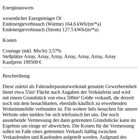
Energieausweis
wesentlicher Energieträger
Öl
Endenergieverbrauch (Wärme)
164.6 kWh/(m²*a)
Endenergieverbrauch (Strom)
127.5 kWh/(m²*a)
Kosten
Courtage (inkl. MwSt)
3,57%
Stellplätze
Array, Array, Array, Array, Array, Array, Array
Kaufpreis
199500 €
Beschreibung
Diese zuletzt als Fahrradreparaturwerkstatt genutzte Gewerbeeinheit
bietet etwa 55m² Fläche nach Angaben der Verkäuferin und wird
mit einem Grundstück von etwa 500m² Größe verkauft, die derzeit
noch mit dem benachbarten, ebenfalls käuflich zu erwerbenden
Wohnimmobilie verbunden ist. Für weitere Info besuchen Sie unsere
Website oder melden Sie sich telefonisch bei uns. Die noch
ausstehende Vermessung der dann getrennten Grundstücke kann im
Ergebnis um einige m² abweichen. Die Kosten für die Vermessung
sollen im Falle eines getrennten Verkaufs hälftig zwischen
Verkaufenden und Kaufenden aufgeteilt werden. Aufgrund des