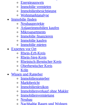
Energieausweis
Immobilie vermieten
Immobilienbesichtigung
Wohnmarktanalyse
Immobilie finden
Neubauprojekte
Anlageimmobilien kaufen
Mikroapartments
Immobilie finanzieren
Immobilie kaufen
Immobilie mieten
Experten vor Ort
Rhein-Erft-Kreis
Rhein-Sieg-Kreis
Rheinisch-Bergischer Kreis
Oberbergischer Kreis
Köln
Wissen und Ratgeber
Immobilienratgeber
Marktbericht
Immobilienlexikon
Immobilienverkauf ohne Makler
Immobilienvermietung
Neubau
Nachhaltig Bauen und Wohnen