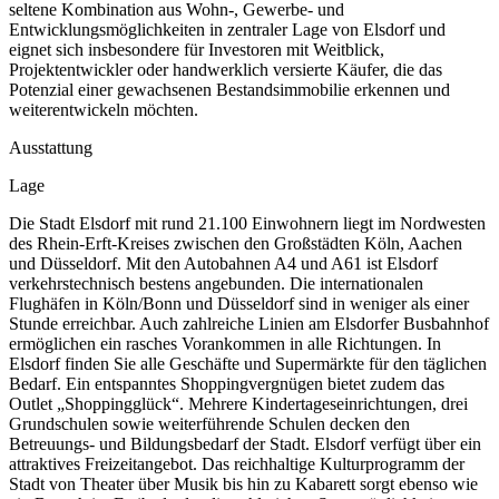
seltene Kombination aus Wohn-, Gewerbe- und
Entwicklungsmöglichkeiten in zentraler Lage von Elsdorf und
eignet sich insbesondere für Investoren mit Weitblick,
Projektentwickler oder handwerklich versierte Käufer, die das
Potenzial einer gewachsenen Bestandsimmobilie erkennen und
weiterentwickeln möchten.
Ausstattung
Lage
Die Stadt Elsdorf mit rund 21.100 Einwohnern liegt im Nordwesten
des Rhein-Erft-Kreises zwischen den Großstädten Köln, Aachen
und Düsseldorf. Mit den Autobahnen A4 und A61 ist Elsdorf
verkehrstechnisch bestens angebunden. Die internationalen
Flughäfen in Köln/Bonn und Düsseldorf sind in weniger als einer
Stunde erreichbar. Auch zahlreiche Linien am Elsdorfer Busbahnhof
ermöglichen ein rasches Vorankommen in alle Richtungen. In
Elsdorf finden Sie alle Geschäfte und Supermärkte für den täglichen
Bedarf. Ein entspanntes Shoppingvergnügen bietet zudem das
Outlet „Shoppingglück“. Mehrere Kindertageseinrichtungen, drei
Grundschulen sowie weiterführende Schulen decken den
Betreuungs- und Bildungsbedarf der Stadt. Elsdorf verfügt über ein
attraktives Freizeitangebot. Das reichhaltige Kulturprogramm der
Stadt von Theater über Musik bis hin zu Kabarett sorgt ebenso wie