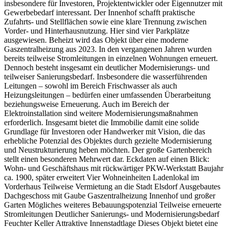
insbesondere für Investoren, Projektentwickler oder Eigennutzer mit
Gewerbebedarf interessant. Der Innenhof schafft praktische
Zufahrts- und Stellflächen sowie eine klare Trennung zwischen
Vorder- und Hinterhausnutzung. Hier sind vier Parkplätze
ausgewiesen. Beheizt wird das Objekt über eine moderne
Gaszentralheizung aus 2023. In den vergangenen Jahren wurden
bereits teilweise Stromleitungen in einzelnen Wohnungen erneuert.
Dennoch besteht insgesamt ein deutlicher Modernisierungs- und
teilweiser Sanierungsbedarf. Insbesondere die wasserführenden
Leitungen – sowohl im Bereich Frischwasser als auch
Heizungsleitungen – bedürfen einer umfassenden Überarbeitung
beziehungsweise Erneuerung. Auch im Bereich der
Elektroinstallation sind weitere Modernisierungsmaßnahmen
erforderlich. Insgesamt bietet die Immobilie damit eine solide
Grundlage für Investoren oder Handwerker mit Vision, die das
erhebliche Potenzial des Objektes durch gezielte Modernisierung
und Neustrukturierung heben möchten. Der große Gartenbereich
stellt einen besonderen Mehrwert dar. Eckdaten auf einen Blick:
Wohn- und Geschäftshaus mit rückwärtiger PKW-Werkstatt Baujahr
ca. 1900, später erweitert Vier Wohneinheiten Ladenlokal im
Vorderhaus Teilweise Vermietung an die Stadt Elsdorf Ausgebautes
Dachgeschoss mit Gaube Gaszentralheizung Innenhof und großer
Garten Mögliches weiteres Bebauungspotenzial Teilweise erneuerte
Stromleitungen Deutlicher Sanierungs- und Modernisierungsbedarf
Feuchter Keller Attraktive Innenstadtlage Dieses Objekt bietet eine