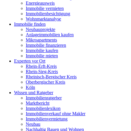
Energieausweis
Immobilie vermieten
Immobilienbesichtigung
Wohnmarktanalyse
Immobilie finden
Neubauprojekte
Anlageimmobilien kaufen
Mikroapartments
Immobilie finanzieren
Immobilie kaufen
Immobilie mieten
Experten vor Ort
Rhein-Erft-Kreis
Rhein-Sieg-Kreis
Rheinisch-Bergischer Kreis
Oberbergischer Kreis
Köln
Wissen und Ratgeber
Immobilienratgeber
Marktbericht
Immobilienlexikon
Immobilienverkauf ohne Makler
Immobilienvermietung
Neubau
Nachhaltig Bauen und Wohnen