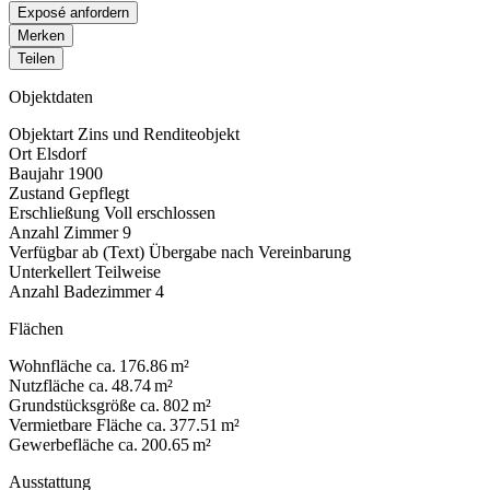
Exposé anfordern
Merken
Teilen
Objektdaten
Objektart
Zins und Renditeobjekt
Ort
Elsdorf
Baujahr
1900
Zustand
Gepflegt
Erschließung
Voll erschlossen
Anzahl Zimmer
9
Verfügbar ab (Text)
Übergabe nach Vereinbarung
Unterkellert
Teilweise
Anzahl Badezimmer
4
Flächen
Wohnfläche
ca. 176.86 m²
Nutzfläche
ca. 48.74 m²
Grundstücksgröße
ca. 802 m²
Vermietbare Fläche
ca. 377.51 m²
Gewerbefläche
ca. 200.65 m²
Ausstattung