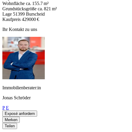
Wohnfläche
ca. 155.7 m²
Grundstücksgröße
ca. 821 m²
Lage
51399 Burscheid
Kaufpreis
429000 €
Ihr Kontakt zu uns
Immobilienberater:in
Jonas Schröder
P
E
Exposé anfordern
Merken
Teilen