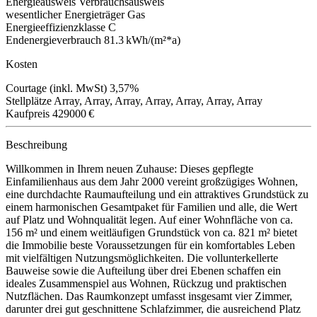
Energieausweis
Verbrauchsausweis
wesentlicher Energieträger
Gas
Energieeffizienzklasse
C
Endenergieverbrauch
81.3 kWh/(m²*a)
Kosten
Courtage (inkl. MwSt)
3,57%
Stellplätze
Array, Array, Array, Array, Array, Array, Array
Kaufpreis
429000 €
Beschreibung
Willkommen in Ihrem neuen Zuhause: Dieses gepflegte
Einfamilienhaus aus dem Jahr 2000 vereint großzügiges Wohnen,
eine durchdachte Raumaufteilung und ein attraktives Grundstück zu
einem harmonischen Gesamtpaket für Familien und alle, die Wert
auf Platz und Wohnqualität legen. Auf einer Wohnfläche von ca.
156 m² und einem weitläufigen Grundstück von ca. 821 m² bietet
die Immobilie beste Voraussetzungen für ein komfortables Leben
mit vielfältigen Nutzungsmöglichkeiten. Die vollunterkellerte
Bauweise sowie die Aufteilung über drei Ebenen schaffen ein
ideales Zusammenspiel aus Wohnen, Rückzug und praktischen
Nutzflächen. Das Raumkonzept umfasst insgesamt vier Zimmer,
darunter drei gut geschnittene Schlafzimmer, die ausreichend Platz