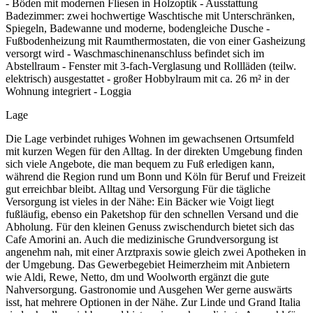
- Böden mit modernen Fliesen in Holzoptik - Ausstattung
Badezimmer: zwei hochwertige Waschtische mit Unterschränken,
Spiegeln, Badewanne und moderne, bodengleiche Dusche -
Fußbodenheizung mit Raumthermostaten, die von einer Gasheizung
versorgt wird - Waschmaschinenanschluss befindet sich im
Abstellraum - Fenster mit 3-fach-Verglasung und Rollläden (teilw.
elektrisch) ausgestattet - großer Hobbylraum mit ca. 26 m² in der
Wohnung integriert - Loggia
Lage
Die Lage verbindet ruhiges Wohnen im gewachsenen Ortsumfeld
mit kurzen Wegen für den Alltag. In der direkten Umgebung finden
sich viele Angebote, die man bequem zu Fuß erledigen kann,
während die Region rund um Bonn und Köln für Beruf und Freizeit
gut erreichbar bleibt. Alltag und Versorgung Für die tägliche
Versorgung ist vieles in der Nähe: Ein Bäcker wie Voigt liegt
fußläufig, ebenso ein Paketshop für den schnellen Versand und die
Abholung. Für den kleinen Genuss zwischendurch bietet sich das
Cafe Amorini an. Auch die medizinische Grundversorgung ist
angenehm nah, mit einer Arztpraxis sowie gleich zwei Apotheken in
der Umgebung. Das Gewerbegebiet Heimerzheim mit Anbietern
wie Aldi, Rewe, Netto, dm und Woolworth ergänzt die gute
Nahversorgung. Gastronomie und Ausgehen Wer gerne auswärts
isst, hat mehrere Optionen in der Nähe. Zur Linde und Grand Italia