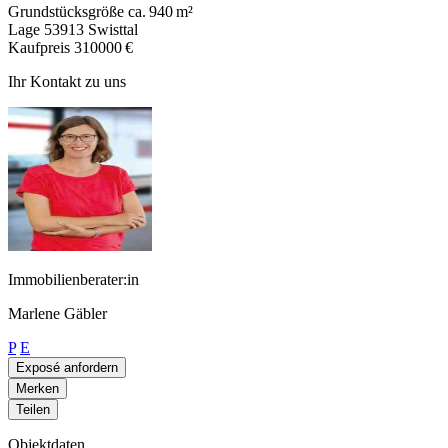
Grundstücksgröße
ca. 940 m²
Lage
53913 Swisttal
Kaufpreis
310000 €
Ihr Kontakt zu uns
Immobilienberater:in
Marlene Gäbler
P
E
Exposé anfordern
Merken
Teilen
Objektdaten