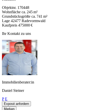
Objektnr.
170448
Wohnfläche
ca. 245 m²
Grundstücksgröße
ca. 741 m²
Lage
42477 Radevormwald
Kaufpreis
475000 €
Ihr Kontakt zu uns
Immobilienberater:in
Daniel Steiner
P
E
Exposé anfordern
Merken