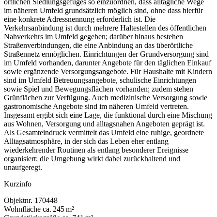
örtlichen Siedlungsgefüges so einzuordnen, dass alltägliche Wege
im näheren Umfeld grundsätzlich möglich sind, ohne dass hierfür
eine konkrete Adressnennung erforderlich ist. Die
Verkehrsanbindung ist durch mehrere Haltestellen des öffentlichen
Nahverkehrs im Umfeld gegeben; darüber hinaus bestehen
Straßenverbindungen, die eine Anbindung an das überörtliche
Straßennetz ermöglichen. Einrichtungen der Grundversorgung sind
im Umfeld vorhanden, darunter Angebote für den täglichen Einkauf
sowie ergänzende Versorgungsangebote. Für Haushalte mit Kindern
sind im Umfeld Betreuungsangebote, schulische Einrichtungen
sowie Spiel und Bewegungsflächen vorhanden; zudem stehen
Grünflächen zur Verfügung. Auch medizinische Versorgung sowie
gastronomische Angebote sind im näheren Umfeld vertreten.
Insgesamt ergibt sich eine Lage, die funktional durch eine Mischung
aus Wohnen, Versorgung und alltagsnahen Angeboten geprägt ist.
Als Gesamteindruck vermittelt das Umfeld eine ruhige, geordnete
Alltagsatmosphäre, in der sich das Leben eher entlang
wiederkehrender Routinen als entlang besonderer Ereignisse
organisiert; die Umgebung wirkt dabei zurückhaltend und
unaufgeregt.
Kurzinfo
Objektnr.
170448
Wohnfläche
ca. 245 m²