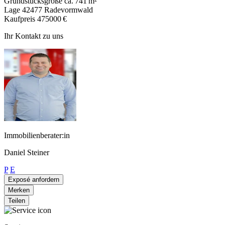
Grundstücksgröße
ca. 741 m²
Lage
42477 Radevormwald
Kaufpreis
475000 €
Ihr Kontakt zu uns
Immobilienberater:in
Daniel Steiner
P
E
Exposé anfordern
Merken
Teilen