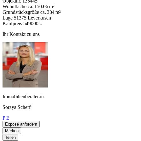
Objektnr.
135445
Wohnfläche
ca. 150.06 m²
Grundstücksgröße
ca. 384 m²
Lage
51375 Leverkusen
Kaufpreis
549000 €
Ihr Kontakt zu uns
Immobilienberater:in
Soraya Scherf
P
E
Exposé anfordern
Merken
Teilen