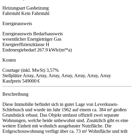
Heizungsart
Gasheizung
Fahrstuhl
Kein Fahrstuhl
Energieausweis
Energieausweis
Bedarfsausweis
wesentlicher Energieträger
Gas
Energieeffizienzklasse
H
Endenergiebedarf
267.9 kWh/(m²*a)
Kosten
Courtage (inkl. MwSt)
3,57%
Stellplätze
Array, Array, Array, Array, Array, Array, Array
Kaufpreis
549000 €
Beschreibung
Diese Immobilie befindet sich in guter Lage von Leverkusen-
Schlebusch und wurde im Jahr 1962 auf einem ca. 384 m² großen
Grundstück erbaut. Das Objekt umfasst offiziell zwei separate
Wohnungen, welche beide unbewohnt sind. Zusätzlich gibt es eine
weitere Einheit mit wohnlich ausgebauter Nutzfläche. Die
Erdgeschosswohnung verfügt über ca. 73 m² Wohnfläche und teilt