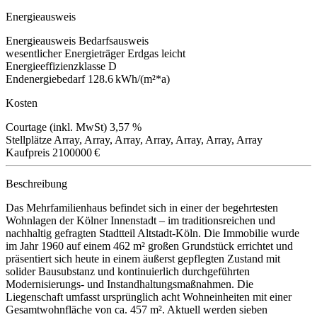
Energieausweis
Energieausweis
Bedarfsausweis
wesentlicher Energieträger
Erdgas leicht
Energieeffizienzklasse
D
Endenergiebedarf
128.6 kWh/(m²*a)
Kosten
Courtage (inkl. MwSt)
3,57 %
Stellplätze
Array, Array, Array, Array, Array, Array, Array
Kaufpreis
2100000 €
Beschreibung
Das Mehrfamilienhaus befindet sich in einer der begehrtesten
Wohnlagen der Kölner Innenstadt – im traditionsreichen und
nachhaltig gefragten Stadtteil Altstadt-Köln. Die Immobilie wurde
im Jahr 1960 auf einem 462 m² großen Grundstück errichtet und
präsentiert sich heute in einem äußerst gepflegten Zustand mit
solider Bausubstanz und kontinuierlich durchgeführten
Modernisierungs- und Instandhaltungsmaßnahmen. Die
Liegenschaft umfasst ursprünglich acht Wohneinheiten mit einer
Gesamtwohnfläche von ca. 457 m². Aktuell werden sieben