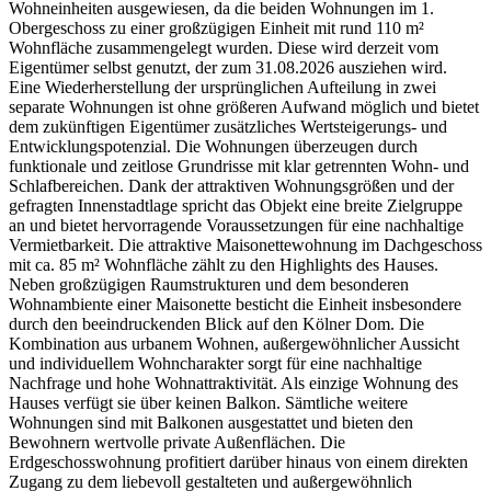
Wohneinheiten ausgewiesen, da die beiden Wohnungen im 1.
Obergeschoss zu einer großzügigen Einheit mit rund 110 m²
Wohnfläche zusammengelegt wurden. Diese wird derzeit vom
Eigentümer selbst genutzt, der zum 31.08.2026 ausziehen wird.
Eine Wiederherstellung der ursprünglichen Aufteilung in zwei
separate Wohnungen ist ohne größeren Aufwand möglich und bietet
dem zukünftigen Eigentümer zusätzliches Wertsteigerungs- und
Entwicklungspotenzial. Die Wohnungen überzeugen durch
funktionale und zeitlose Grundrisse mit klar getrennten Wohn- und
Schlafbereichen. Dank der attraktiven Wohnungsgrößen und der
gefragten Innenstadtlage spricht das Objekt eine breite Zielgruppe
an und bietet hervorragende Voraussetzungen für eine nachhaltige
Vermietbarkeit. Die attraktive Maisonettewohnung im Dachgeschoss
mit ca. 85 m² Wohnfläche zählt zu den Highlights des Hauses.
Neben großzügigen Raumstrukturen und dem besonderen
Wohnambiente einer Maisonette besticht die Einheit insbesondere
durch den beeindruckenden Blick auf den Kölner Dom. Die
Kombination aus urbanem Wohnen, außergewöhnlicher Aussicht
und individuellem Wohncharakter sorgt für eine nachhaltige
Nachfrage und hohe Wohnattraktivität. Als einzige Wohnung des
Hauses verfügt sie über keinen Balkon. Sämtliche weitere
Wohnungen sind mit Balkonen ausgestattet und bieten den
Bewohnern wertvolle private Außenflächen. Die
Erdgeschosswohnung profitiert darüber hinaus von einem direkten
Zugang zu dem liebevoll gestalteten und außergewöhnlich