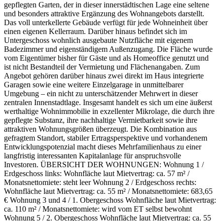
gepflegten Garten, der in dieser innerstädtischen Lage eine seltene
und besonders attraktive Ergänzung des Wohnangebots darstellt.
Das voll unterkellerte Gebäude verfügt für jede Wohneinheit über
einen eigenen Kellerraum. Darüber hinaus befindet sich im
Untergeschoss wohnlich ausgebaute Nutzfläche mit eigenem
Badezimmer und eigenständigem Außenzugang. Die Fläche wurde
vom Eigentümer bisher für Gäste und als Homeoffice genutzt und
ist nicht Bestandteil der Vermietung und Flächenangaben. Zum
Angebot gehören darüber hinaus zwei direkt im Haus integrierte
Garagen sowie eine weitere Einzelgarage in unmittelbarer
Umgebung – ein nicht zu unterschätzender Mehrwert in dieser
zentralen Innenstadtlage. Insgesamt handelt es sich um eine äußerst
werthaltige Wohnimmobilie in exzellenter Mikrolage, die durch ihre
gepflegte Substanz, ihre nachhaltige Vermietbarkeit sowie ihre
attraktiven Wohnungsgrößen überzeugt. Die Kombination aus
gefragtem Standort, stabiler Ertragsperspektive und vorhandenem
Entwicklungspotenzial macht dieses Mehrfamilienhaus zu einer
langfristig interessanten Kapitalanlage für anspruchsvolle
Investoren. ÜBERSICHT DER WOHNUNGEN: Wohnung 1 /
Erdgeschoss links: Wohnfläche laut Mietvertrag: ca. 57 m² /
Monatsnettomiete: steht leer Wohnung 2 / Erdgeschoss rechts:
Wohnfläche laut Mietvertrag: ca. 55 m² / Monatsnettomiete: 683,65
€ Wohnung 3 und 4 / 1. Obergeschoss Wohnfläche laut Mietvertrag:
ca. 110 m² / Monatsnettomiete: wird vom ET selbst bewohnt
Wohnung 5 / 2. Obergeschoss Wohnfläche laut Mietvertrag: ca. 55