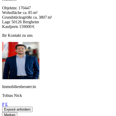
Objektnr.
170447
Wohnfläche
ca. 85 m²
Grundstücksgröße
ca. 3807 m²
Lage
50126 Bergheim
Kaufpreis
159000 €
Ihr Kontakt zu uns
Immobilienberater:in
Tobias Nick
P
E
Exposé anfordern
Merken