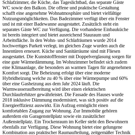
Schlafzimmer, die Küche, das Tageslichtbad, das separate Gäste
WC sowie den Balkon. Die offene und praktische Gestaltung
schafft eine angenehme Wohnatmosphäre und bietet vielfältige
Nutzungsmöglichkeiten. Das Badezimmer verfügt über ein Fenster
und ist mit einer Badewanne ausgestattet. Zusätzlich steht ein
separates Gäste WC zur Verfügung. Die vorhandene Einbauküche
ist bereits integriert und bietet ausreichend Stauraum und
Arbeitsfläche. In den Wohn- und Schlafräumen wurde 2014
hochwertiges Parkett verlegt, im gleichen Zuge wurden auch die
Innentüren erneuert. Küche und Sanitärräume sind mit Fliesen
ausgestattet. Die Kunststofffenster mit Doppelverglasung sorgen für
eine gute Wärmedämmung. Im Wohnzimmer befindet sich zudem
eine Klimaanlage, die besonders an warmen Tagen für angenehmen
Komfort sorgt. Die Beheizung erfolgt über eine moderne
Hybridheizung welche zu 40 % über eine Wärmepumpe und 60%
über eine Gasheizung aus dem Jahr 2024 läuft. Die
Warmwasseraufbereitung wird über einen elektrischen
Durchlauferhitzer gewährleistet. Die Fassade des Hauses wurde
2018 inklusive Dämmung modernisiert, was sich positiv auf die
Energieeffizienz auswirkt. Ein Aufzug ermöglicht einen
komfortablen Zugang zur Wohnung. Zur Immobilie gehören
außerdem ein Garagenstellplatz sowie ein zusätzlicher
Außenstellplatz. Ein Trockenraum im Keller steht den Bewohnern
ebenfalls zur Verfügung. Diese Wohnung bietet eine gelungene
Kombination aus praktischer Raumaufteilung, zeitgemäßer Technik