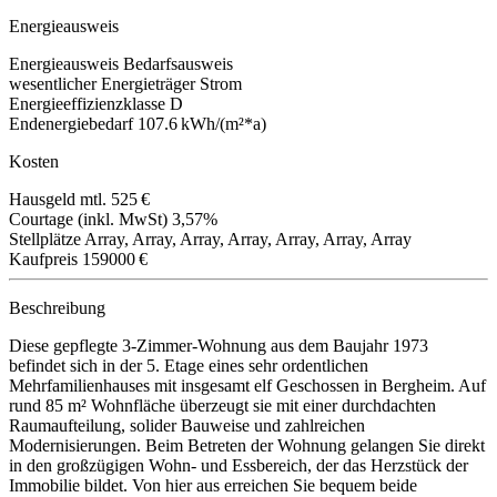
Energieausweis
Energieausweis
Bedarfsausweis
wesentlicher Energieträger
Strom
Energieeffizienzklasse
D
Endenergiebedarf
107.6 kWh/(m²*a)
Kosten
Hausgeld mtl.
525 €
Courtage (inkl. MwSt)
3,57%
Stellplätze
Array, Array, Array, Array, Array, Array, Array
Kaufpreis
159000 €
Beschreibung
Diese gepflegte 3-Zimmer-Wohnung aus dem Baujahr 1973
befindet sich in der 5. Etage eines sehr ordentlichen
Mehrfamilienhauses mit insgesamt elf Geschossen in Bergheim. Auf
rund 85 m² Wohnfläche überzeugt sie mit einer durchdachten
Raumaufteilung, solider Bauweise und zahlreichen
Modernisierungen. Beim Betreten der Wohnung gelangen Sie direkt
in den großzügigen Wohn- und Essbereich, der das Herzstück der
Immobilie bildet. Von hier aus erreichen Sie bequem beide