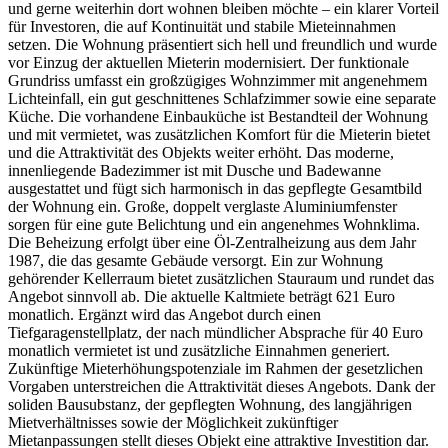
und gerne weiterhin dort wohnen bleiben möchte – ein klarer Vorteil
für Investoren, die auf Kontinuität und stabile Mieteinnahmen
setzen. Die Wohnung präsentiert sich hell und freundlich und wurde
vor Einzug der aktuellen Mieterin modernisiert. Der funktionale
Grundriss umfasst ein großzügiges Wohnzimmer mit angenehmem
Lichteinfall, ein gut geschnittenes Schlafzimmer sowie eine separate
Küche. Die vorhandene Einbauküche ist Bestandteil der Wohnung
und mit vermietet, was zusätzlichen Komfort für die Mieterin bietet
und die Attraktivität des Objekts weiter erhöht. Das moderne,
innenliegende Badezimmer ist mit Dusche und Badewanne
ausgestattet und fügt sich harmonisch in das gepflegte Gesamtbild
der Wohnung ein. Große, doppelt verglaste Aluminiumfenster
sorgen für eine gute Belichtung und ein angenehmes Wohnklima.
Die Beheizung erfolgt über eine Öl-Zentralheizung aus dem Jahr
1987, die das gesamte Gebäude versorgt. Ein zur Wohnung
gehörender Kellerraum bietet zusätzlichen Stauraum und rundet das
Angebot sinnvoll ab. Die aktuelle Kaltmiete beträgt 621 Euro
monatlich. Ergänzt wird das Angebot durch einen
Tiefgaragenstellplatz, der nach mündlicher Absprache für 40 Euro
monatlich vermietet ist und zusätzliche Einnahmen generiert.
Zukünftige Mieterhöhungspotenziale im Rahmen der gesetzlichen
Vorgaben unterstreichen die Attraktivität dieses Angebots. Dank der
soliden Bausubstanz, der gepflegten Wohnung, des langjährigen
Mietverhältnisses sowie der Möglichkeit zukünftiger
Mietanpassungen stellt dieses Objekt eine attraktive Investition dar.