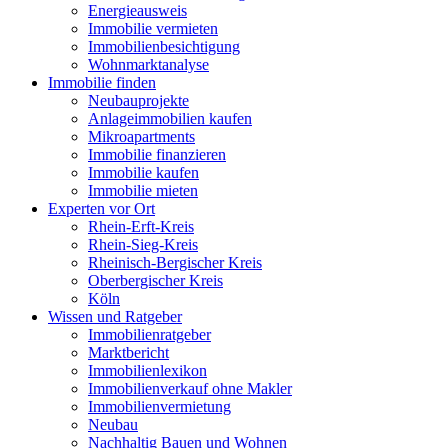
Energieausweis
Immobilie vermieten
Immobilienbesichtigung
Wohnmarktanalyse
Immobilie finden
Neubauprojekte
Anlageimmobilien kaufen
Mikroapartments
Immobilie finanzieren
Immobilie kaufen
Immobilie mieten
Experten vor Ort
Rhein-Erft-Kreis
Rhein-Sieg-Kreis
Rheinisch-Bergischer Kreis
Oberbergischer Kreis
Köln
Wissen und Ratgeber
Immobilienratgeber
Marktbericht
Immobilienlexikon
Immobilienverkauf ohne Makler
Immobilienvermietung
Neubau
Nachhaltig Bauen und Wohnen