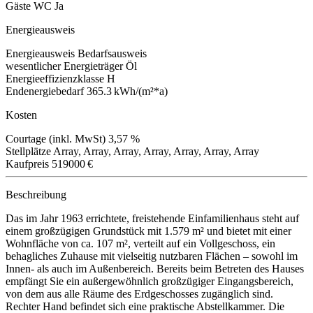
Gäste WC
Ja
Energieausweis
Energieausweis
Bedarfsausweis
wesentlicher Energieträger
Öl
Energieeffizienzklasse
H
Endenergiebedarf
365.3 kWh/(m²*a)
Kosten
Courtage (inkl. MwSt)
3,57 %
Stellplätze
Array, Array, Array, Array, Array, Array, Array
Kaufpreis
519000 €
Beschreibung
Das im Jahr 1963 errichtete, freistehende Einfamilienhaus steht auf
einem großzügigen Grundstück mit 1.579 m² und bietet mit einer
Wohnfläche von ca. 107 m², verteilt auf ein Vollgeschoss, ein
behagliches Zuhause mit vielseitig nutzbaren Flächen – sowohl im
Innen- als auch im Außenbereich. Bereits beim Betreten des Hauses
empfängt Sie ein außergewöhnlich großzügiger Eingangsbereich,
von dem aus alle Räume des Erdgeschosses zugänglich sind.
Rechter Hand befindet sich eine praktische Abstellkammer. Die