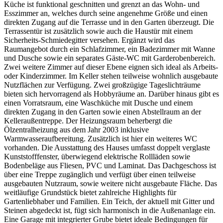
Küche ist funktional geschnitten und grenzt an das Wohn- und
Esszimmer an, welches durch seine angenehme Größe und einen
direkten Zugang auf die Terrasse und in den Garten überzeugt. Die
Terrassentür ist zusätzlich sowie auch die Haustür mit einem
Sicherheits-Schmiedegitter versehen. Ergänzt wird das
Raumangebot durch ein Schlafzimmer, ein Badezimmer mit Wanne
und Dusche sowie ein separates Gäste-WC mit Garderobenbereich.
Zwei weitere Zimmer auf dieser Ebene eignen sich ideal als Arbeits-
oder Kinderzimmer. Im Keller stehen teilweise wohnlich ausgebaute
Nutzflächen zur Verfügung. Zwei großzügige Tageslichträume
bieten sich hervorragend als Hobbyräume an. Darüber hinaus gibt es
einen Vorratsraum, eine Waschküche mit Dusche und einem
direkten Zugang in den Garten sowie einen Abstellraum an der
Kelleraußentreppe. Der Heizungsraum beherbergt die
Ölzentralheizung aus dem Jahr 2003 inklusive
Warmwasseraufbereitung. Zusätzlich ist hier ein weiteres WC
vorhanden. Die Ausstattung des Hauses umfasst doppelt verglaste
Kunststofffenster, überwiegend elektrische Rollläden sowie
Bodenbeläge aus Fliesen, PVC und Laminat. Das Dachgeschoss ist
über eine Treppe zugänglich und verfügt über einen teilweise
ausgebauten Nutzraum, sowie weitere nicht ausgebaute Fläche. Das
weitläufige Grundstück bietet zahlreiche Highlights für
Gartenliebhaber und Familien. Ein Teich, der aktuell mit Gitter und
Steinen abgedeckt ist, fügt sich harmonisch in die Außenanlage ein.
Eine Garage mit integrierter Grube bietet ideale Bedingungen für