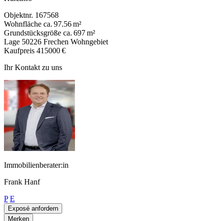
Objektnr.
167568
Wohnfläche
ca. 97.56 m²
Grundstücksgröße
ca. 697 m²
Lage
50226 Frechen Wohngebiet
Kaufpreis
415000 €
Ihr Kontakt zu uns
Immobilienberater:in
Frank Hanf
P
E
Exposé anfordern
Merken