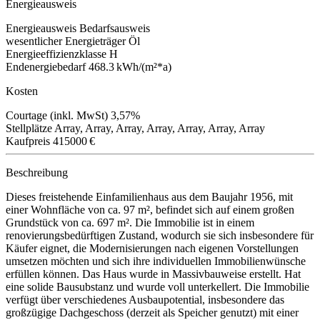
Energieausweis
Energieausweis
Bedarfsausweis
wesentlicher Energieträger
Öl
Energieeffizienzklasse
H
Endenergiebedarf
468.3 kWh/(m²*a)
Kosten
Courtage (inkl. MwSt)
3,57%
Stellplätze
Array, Array, Array, Array, Array, Array, Array
Kaufpreis
415000 €
Beschreibung
Dieses freistehende Einfamilienhaus aus dem Baujahr 1956, mit
einer Wohnfläche von ca. 97 m², befindet sich auf einem großen
Grundstück von ca. 697 m². Die Immobilie ist in einem
renovierungsbedürftigen Zustand, wodurch sie sich insbesondere für
Käufer eignet, die Modernisierungen nach eigenen Vorstellungen
umsetzen möchten und sich ihre individuellen Immobilienwünsche
erfüllen können. Das Haus wurde in Massivbauweise erstellt. Hat
eine solide Bausubstanz und wurde voll unterkellert. Die Immobilie
verfügt über verschiedenes Ausbaupotential, insbesondere das
großzügige Dachgeschoss (derzeit als Speicher genutzt) mit einer