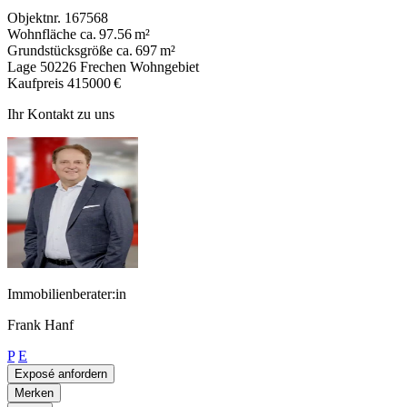
Objektnr.
167568
Wohnfläche
ca. 97.56 m²
Grundstücksgröße
ca. 697 m²
Lage
50226 Frechen Wohngebiet
Kaufpreis
415000 €
Ihr Kontakt zu uns
Immobilienberater:in
Frank Hanf
P
E
Exposé anfordern
Merken