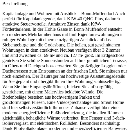
Beschreibung
Kapitalanlage und Wohnen mit Ausblick – Bonn-Muffendorf Auch
perfekt für Kapitalanlegende, dank KfW 40 QNG Plus, dadurch
attraktive Steuervorteile. Attraktive Zinsen dank KfW-
Förderdarlehen. In der Hohle Gasse in Bonn-Muffendorf entsteht
ein modernes Mehrfamilienhaus mit fünf Eigentumswohnungen in
ruhiger Wohnlage mit einem einzigartigen Ausblick auf das
Siebengebirge und die Godesburg. Die hellen, gut geschnittenen
Wohnungen in dem attraktiven Neubau verfügen über 3 Zimmer
und sind zwischen ca. 69 m² und ca. 127 m² groß. Im Erdgeschoss
genießen Sie schöne Sonnenstunden auf Ihrer gemütlichen Terrasse,
im Ober- und Dachgeschoss erwarten Sie großzügige Loggien oder
Dachterrassen zum Entspannen an der frischen Luft. Sie müssen nur
noch einziehen. Der Bauträger hat hochwertige Ausstattungsdetails
für Sie geplant und übergibt Ihnen Ihre Wohnung schlüsselfertig.
Wenn Sie Ihre Eingangstür öffnen, blicken Sie auf sorgfältig
gestrichene, mit einem Malervlies beklebte Wände. Die
Bodenbeläge bestehen aus hochwertigem Parkett und
großformatigen Fliesen. Eine Videosprechanlage und Smart Home
sind hier selbstverständlich Ihr neues Zuhause verfügt über eine
moderne energieeffiziente Fußbodenheizung, die in allen Räumen
gleichmäßig behagliche Wärme verbreitet. Ihre Fenster sind 3-fach-
isolierverglast, mit elektrischen Rollläden. Besonders nachhaltig:
Dank Photvoltaikanlage, moderner und energieeffizienter Bauweise,