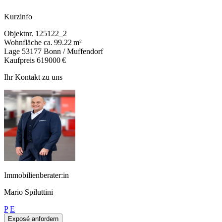
Kurzinfo
Objektnr.
125122_2
Wohnfläche
ca. 99.22 m²
Lage
53177 Bonn / Muffendorf
Kaufpreis
619000 €
Ihr Kontakt zu uns
Immobilienberater:in
Mario Spiluttini
P
E
Exposé anfordern