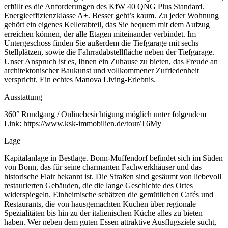
erfüllt es die Anforderungen des KfW 40 QNG Plus Standard.
Energieeffizienzklasse A+. Besser geht’s kaum. Zu jeder Wohnung
gehört ein eigenes Kellerabteil, das Sie bequem mit dem Aufzug
erreichen können, der alle Etagen miteinander verbindet. Im
Untergeschoss finden Sie außerdem die Tiefgarage mit sechs
Stellplätzen, sowie die Fahrradabstellfläche neben der Tiefgarage.
Unser Anspruch ist es, Ihnen ein Zuhause zu bieten, das Freude an
architektonischer Baukunst und vollkommener Zufriedenheit
verspricht. Ein echtes Manova Living-Erlebnis.
Ausstattung
360° Rundgang / Onlinebesichtigung möglich unter folgendem
Link: https://www.ksk-immobilien.de/tour/T6My
Lage
Kapitalanlage in Bestlage. Bonn-Muffendorf befindet sich im Süden
von Bonn, das für seine charmanten Fachwerkhäuser und das
historische Flair bekannt ist. Die Straßen sind gesäumt von liebevoll
restaurierten Gebäuden, die die lange Geschichte des Ortes
widerspiegeln. Einheimische schätzen die gemütlichen Cafés und
Restaurants, die von hausgemachten Kuchen über regionale
Spezialitäten bis hin zu der italienischen Küche alles zu bieten
haben. Wer neben dem guten Essen attraktive Ausflugsziele sucht,