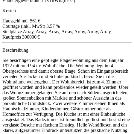
Endenergieverbrauch
135 kWh/(m²*a)
Kosten
Hausgeld mtl.
561 €
Courtage (inkl. MwSt)
3,57 %
Stellplätze
Array, Array, Array, Array, Array, Array, Array
Kaufpreis
300000 €
Beschreibung
Sie besichtigen eine gepflegte Etagenwohnung aus dem Baujahr
1972 mit rund 94 m² Wohnfläche. Die Wohnung liegt im 4.
Obergeschoss und damit oberste Etage. Schon im Eingangsbereich
verteilen Sie Jacken und Schuhe praktisch, bevor Sie in die
Wohnräume weitergehen. Der Wohnbereich ist zum 4. Zimmer
geöffnet worden und kann problemlos wieder geteilt werden. Über
das Wohnzimmer gelangen Sie auf den nach Süden ausgerichteten,
großen Sonnenbalkon mit Markise und schöner Aussicht in das
parkähnliche Grundstück. Zwei weitere Zimmer stehen Ihnen als
Hauptschlafzimmer, Kinderzimmer, Gästezimmer oder als
Homeoffice zur Verfügung. Die Küche ist mit einer Einbauküche
ausgestattet. Das Badezimmer ist freundlich gefliest und besitzt eine
verglaste Dusche mit flachem Einstieg. Helle Wandfliesen und ein
klarer, aufgeräumter Eindruck unterstützen die praktische Nutzung.