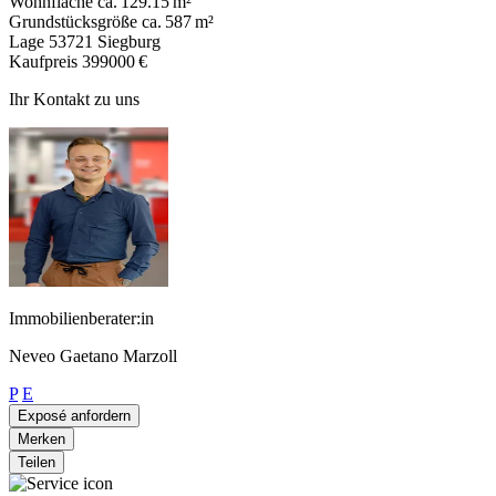
Wohnfläche
ca. 129.15 m²
Grundstücksgröße
ca. 587 m²
Lage
53721 Siegburg
Kaufpreis
399000 €
Ihr Kontakt zu uns
Immobilienberater:in
Neveo Gaetano Marzoll
P
E
Exposé anfordern
Merken
Teilen