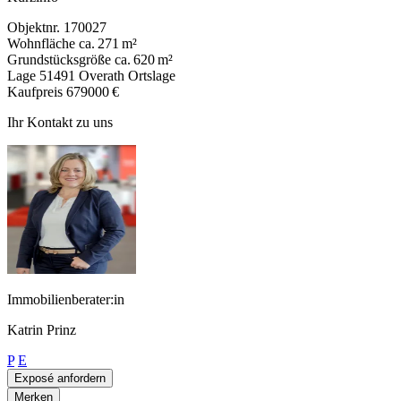
Objektnr.
170027
Wohnfläche
ca. 271 m²
Grundstücksgröße
ca. 620 m²
Lage
51491 Overath Ortslage
Kaufpreis
679000 €
Ihr Kontakt zu uns
Immobilienberater:in
Katrin Prinz
P
E
Exposé anfordern
Merken