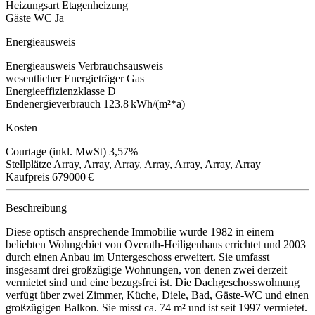
Heizungsart
Etagenheizung
Gäste WC
Ja
Energieausweis
Energieausweis
Verbrauchsausweis
wesentlicher Energieträger
Gas
Energieeffizienzklasse
D
Endenergieverbrauch
123.8 kWh/(m²*a)
Kosten
Courtage (inkl. MwSt)
3,57%
Stellplätze
Array, Array, Array, Array, Array, Array, Array
Kaufpreis
679000 €
Beschreibung
Diese optisch ansprechende Immobilie wurde 1982 in einem
beliebten Wohngebiet von Overath-Heiligenhaus errichtet und 2003
durch einen Anbau im Untergeschoss erweitert. Sie umfasst
insgesamt drei großzügige Wohnungen, von denen zwei derzeit
vermietet sind und eine bezugsfrei ist. Die Dachgeschosswohnung
verfügt über zwei Zimmer, Küche, Diele, Bad, Gäste-WC und einen
großzügigen Balkon. Sie misst ca. 74 m² und ist seit 1997 vermietet.