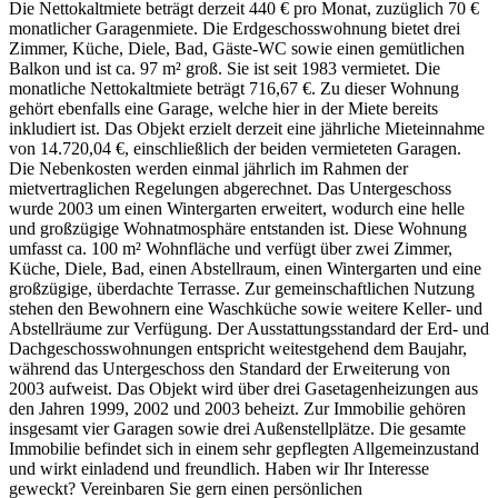
Die Nettokaltmiete beträgt derzeit 440 € pro Monat, zuzüglich 70 €
monatlicher Garagenmiete. Die Erdgeschosswohnung bietet drei
Zimmer, Küche, Diele, Bad, Gäste-WC sowie einen gemütlichen
Balkon und ist ca. 97 m² groß. Sie ist seit 1983 vermietet. Die
monatliche Nettokaltmiete beträgt 716,67 €. Zu dieser Wohnung
gehört ebenfalls eine Garage, welche hier in der Miete bereits
inkludiert ist. Das Objekt erzielt derzeit eine jährliche Mieteinnahme
von 14.720,04 €, einschließlich der beiden vermieteten Garagen.
Die Nebenkosten werden einmal jährlich im Rahmen der
mietvertraglichen Regelungen abgerechnet. Das Untergeschoss
wurde 2003 um einen Wintergarten erweitert, wodurch eine helle
und großzügige Wohnatmosphäre entstanden ist. Diese Wohnung
umfasst ca. 100 m² Wohnfläche und verfügt über zwei Zimmer,
Küche, Diele, Bad, einen Abstellraum, einen Wintergarten und eine
großzügige, überdachte Terrasse. Zur gemeinschaftlichen Nutzung
stehen den Bewohnern eine Waschküche sowie weitere Keller- und
Abstellräume zur Verfügung. Der Ausstattungsstandard der Erd- und
Dachgeschosswohnungen entspricht weitestgehend dem Baujahr,
während das Untergeschoss den Standard der Erweiterung von
2003 aufweist. Das Objekt wird über drei Gasetagenheizungen aus
den Jahren 1999, 2002 und 2003 beheizt. Zur Immobilie gehören
insgesamt vier Garagen sowie drei Außenstellplätze. Die gesamte
Immobilie befindet sich in einem sehr gepflegten Allgemeinzustand
und wirkt einladend und freundlich. Haben wir Ihr Interesse
geweckt? Vereinbaren Sie gern einen persönlichen