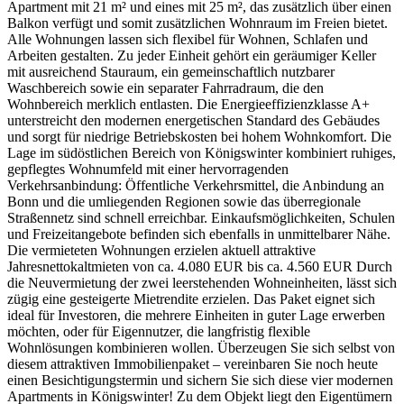
Apartment mit 21 m² und eines mit 25 m², das zusätzlich über einen
Balkon verfügt und somit zusätzlichen Wohnraum im Freien bietet.
Alle Wohnungen lassen sich flexibel für Wohnen, Schlafen und
Arbeiten gestalten. Zu jeder Einheit gehört ein geräumiger Keller
mit ausreichend Stauraum, ein gemeinschaftlich nutzbarer
Waschbereich sowie ein separater Fahrradraum, die den
Wohnbereich merklich entlasten. Die Energieeffizienzklasse A+
unterstreicht den modernen energetischen Standard des Gebäudes
und sorgt für niedrige Betriebskosten bei hohem Wohnkomfort. Die
Lage im südöstlichen Bereich von Königswinter kombiniert ruhiges,
gepflegtes Wohnumfeld mit einer hervorragenden
Verkehrsanbindung: Öffentliche Verkehrsmittel, die Anbindung an
Bonn und die umliegenden Regionen sowie das überregionale
Straßennetz sind schnell erreichbar. Einkaufsmöglichkeiten, Schulen
und Freizeitangebote befinden sich ebenfalls in unmittelbarer Nähe.
Die vermieteten Wohnungen erzielen aktuell attraktive
Jahresnettokaltmieten von ca. 4.080 EUR bis ca. 4.560 EUR Durch
die Neuvermietung der zwei leerstehenden Wohneinheiten, lässt sich
zügig eine gesteigerte Mietrendite erzielen. Das Paket eignet sich
ideal für Investoren, die mehrere Einheiten in guter Lage erwerben
möchten, oder für Eigennutzer, die langfristig flexible
Wohnlösungen kombinieren wollen. Überzeugen Sie sich selbst von
diesem attraktiven Immobilienpaket – vereinbaren Sie noch heute
einen Besichtigungstermin und sichern Sie sich diese vier modernen
Apartments in Königswinter! Zu dem Objekt liegt den Eigentümern