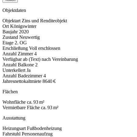
Objektdaten
Objektart
Zins und Renditeobjekt
Ort
Königswinter
Baujahr
2020
Zustand
Neuwertig
Etage
2. OG
Erschließung
Voll erschlossen
Anzahl Zimmer
4
Verfügbar ab (Text)
nach Vereinbarung
Anzahl Balkone
2
Unterkellert
Ja
Anzahl Badezimmer
4
Jahresnettokaltmiete
8640 €
Flächen
Wohnfläche
ca. 93 m²
Vermietbare Fläche
ca. 93 m²
Ausstattung
Heizungsart
Fußbodenheizung
Fahrstuhl
Personenaufzug