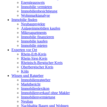
Energieausweis
Immobilie vermieten
Immobilienbesichtigung
Wohnmarktanalyse
Immobilie finden
Neubauprojekte
Anlageimmobilien kaufen
Mikroapartments
Immobilie finanzieren
Immobilie kaufen
Immobilie mieten
Experten vor Ort
Rhein-Erft-Kreis
Rhein-Sieg-Kreis
Rheinisch-Bergischer Kreis
Oberbergischer Kreis
Köln
Wissen und Ratgeber
Immobilienratgeber
Marktbericht
Immobilienlexikon
Immobilienverkauf ohne Makler
Immobilienvermietung
Neubau
Nachhaltig Bauen und Wohnen