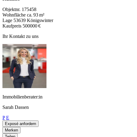
Objektnr.
175458
Wohnfläche
ca. 93 m²
Lage
53639 Königswinter
Kaufpreis
500000 €
Ihr Kontakt zu uns
Immobilienberater:in
Sarah Dassen
P
E
Exposé anfordern
Merken
Teilen