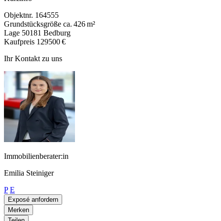
Objektnr.
164555
Grundstücksgröße
ca. 426 m²
Lage
50181 Bedburg
Kaufpreis
129500 €
Ihr Kontakt zu uns
Immobilienberater:in
Emilia Steiniger
P
E
Exposé anfordern
Merken
Teilen