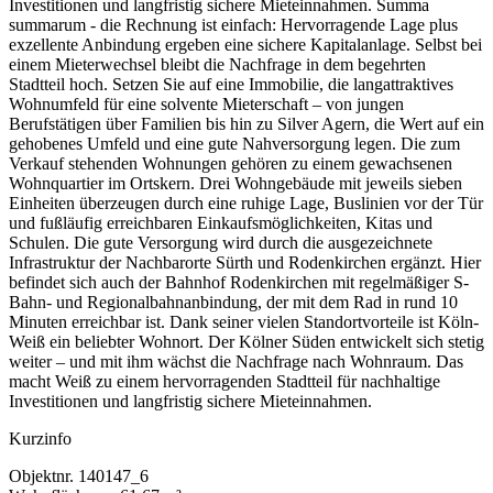
Investitionen und langfristig sichere Mieteinnahmen. Summa
summarum - die Rechnung ist einfach: Hervorragende Lage plus
exzellente Anbindung ergeben eine sichere Kapitalanlage. Selbst bei
einem Mieterwechsel bleibt die Nachfrage in dem begehrten
Stadtteil hoch. Setzen Sie auf eine Immobilie, die langattraktives
Wohnumfeld für eine solvente Mieterschaft – von jungen
Berufstätigen über Familien bis hin zu Silver Agern, die Wert auf ein
gehobenes Umfeld und eine gute Nahversorgung legen. Die zum
Verkauf stehenden Wohnungen gehören zu einem gewachsenen
Wohnquartier im Ortskern. Drei Wohngebäude mit jeweils sieben
Einheiten überzeugen durch eine ruhige Lage, Buslinien vor der Tür
und fußläufig erreichbaren Einkaufsmöglichkeiten, Kitas und
Schulen. Die gute Versorgung wird durch die ausgezeichnete
Infrastruktur der Nachbarorte Sürth und Rodenkirchen ergänzt. Hier
befindet sich auch der Bahnhof Rodenkirchen mit regelmäßiger S-
Bahn- und Regionalbahnanbindung, der mit dem Rad in rund 10
Minuten erreichbar ist. Dank seiner vielen Standortvorteile ist Köln-
Weiß ein beliebter Wohnort. Der Kölner Süden entwickelt sich stetig
weiter – und mit ihm wächst die Nachfrage nach Wohnraum. Das
macht Weiß zu einem hervorragenden Stadtteil für nachhaltige
Investitionen und langfristig sichere Mieteinnahmen.
Kurzinfo
Objektnr.
140147_6