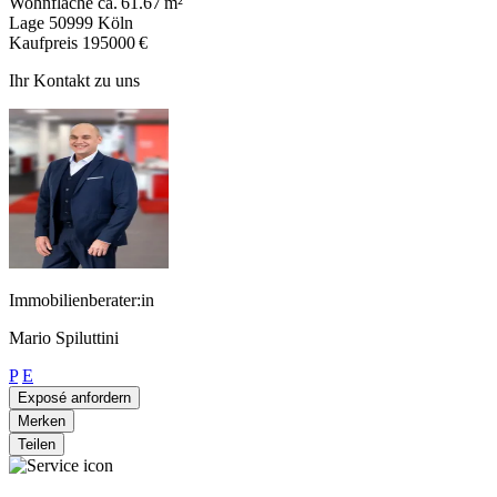
Wohnfläche
ca. 61.67 m²
Lage
50999 Köln
Kaufpreis
195000 €
Ihr Kontakt zu uns
Immobilienberater:in
Mario Spiluttini
P
E
Exposé anfordern
Merken
Teilen