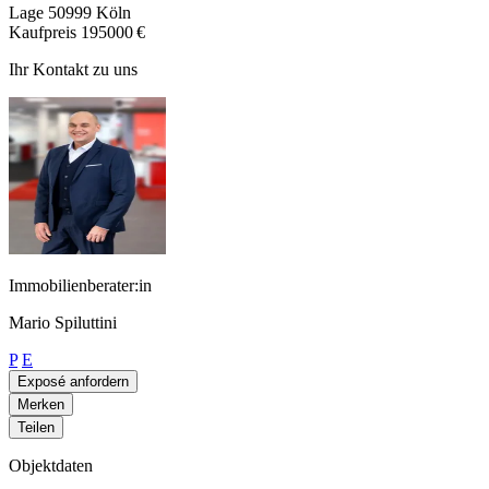
Lage
50999 Köln
Kaufpreis
195000 €
Ihr Kontakt zu uns
Immobilienberater:in
Mario Spiluttini
P
E
Exposé anfordern
Merken
Teilen
Objektdaten