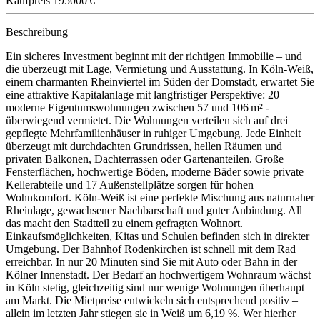
Kaufpreis
195000 €
Beschreibung
Ein sicheres Investment beginnt mit der richtigen Immobilie – und
die überzeugt mit Lage, Vermietung und Ausstattung. In Köln-Weiß,
einem charmanten Rheinviertel im Süden der Domstadt, erwartet Sie
eine attraktive Kapitalanlage mit langfristiger Perspektive: 20
moderne Eigentumswohnungen zwischen 57 und 106 m² -
überwiegend vermietet. Die Wohnungen verteilen sich auf drei
gepflegte Mehrfamilienhäuser in ruhiger Umgebung. Jede Einheit
überzeugt mit durchdachten Grundrissen, hellen Räumen und
privaten Balkonen, Dachterrassen oder Gartenanteilen. Große
Fensterflächen, hochwertige Böden, moderne Bäder sowie private
Kellerabteile und 17 Außenstellplätze sorgen für hohen
Wohnkomfort. Köln-Weiß ist eine perfekte Mischung aus naturnaher
Rheinlage, gewachsener Nachbarschaft und guter Anbindung. All
das macht den Stadtteil zu einem gefragten Wohnort.
Einkaufsmöglichkeiten, Kitas und Schulen befinden sich in direkter
Umgebung. Der Bahnhof Rodenkirchen ist schnell mit dem Rad
erreichbar. In nur 20 Minuten sind Sie mit Auto oder Bahn in der
Kölner Innenstadt. Der Bedarf an hochwertigem Wohnraum wächst
in Köln stetig, gleichzeitig sind nur wenige Wohnungen überhaupt
am Markt. Die Mietpreise entwickeln sich entsprechend positiv –
allein im letzten Jahr stiegen sie in Weiß um 6,19 %. Wer hierher